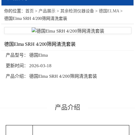
你的位置：
首页
>
产品展示
>
其余检测仪器设备
>
德国ELMA
>
其余检测仪器设备
德国Elma SRH 4/200筛网清洗套装
Yakos65生物安全柜
美国BROOKFIELD
德国Elma SRH 4/200筛网清洗套装
Fischer镀层测厚仪
产品型号：
德国Elma
更新时间：
2026-03-18
英国艾德姆衡器
产品介绍：
德国Elma SRH 4/200筛网清洗套装
水分测定仪
美国GE
德国Petrotest测试仪
产品介绍
施泰力（Starrett）
岛津（大型仪器）