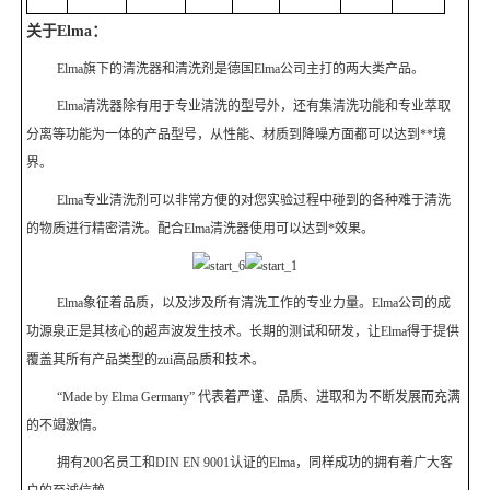
关于
Elma
：
Elma
旗下的清洗器和清洗剂是德国
Elma
公司主打的两大类产品。
Elma
清洗器除有用于专业清洗的型号外，还有集清洗功能和专业萃取
分离等功能为一体的产品型号，从性能、材质到降噪方面都可以达到**境
界。
Elma
专业清洗剂可以非常方便的对您实验过程中碰到的各种难于清洗
的物质进行精密清洗。配合
Elma
清洗器使用可以达到*效果。
Elma
象征着品质，以及涉及所有清洗工作的专业力量。
Elma
公司的成
功源泉正是其核心的超声波发生技术。长期的测试和研发，让
Elma
得于提供
覆盖其所有产品类型的zui高品质和技术。
“Made by Elma Germany”
代表着严谨、品质、进取和为不断发展而充满
的不竭激情。
拥有
200
名员工和
DIN EN 9001
认证的
Elma
，同样成功的拥有着广大客