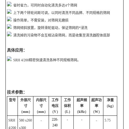
省时省力，可同时自动化清洗多达
4
个筛网
上下两个转轮间距可调，以同时清洗不同品牌、不同规格的筛网
操作简单，不需安装，对筛网无磨损
筛网倾斜放置，旋转滑轮驱动，保证筛网的*浸洗
清洗掉的污染物不会互相沾染筛网，而是收集至清洗器腔体底部
具体应用：
SRH 4/200
精密快速清洗各种不同规格筛网。
技术参数：
型号
外部尺
内部尺
工作
工作
超声频
超声功
净重
寸
寸
电压
体积
率
率
（kg）
（mm）
（mm）
（V）
（L）
（kHz）
（W）
220-
-
-
SRH
580 x260
-
-
5.75
240
4/200
x300