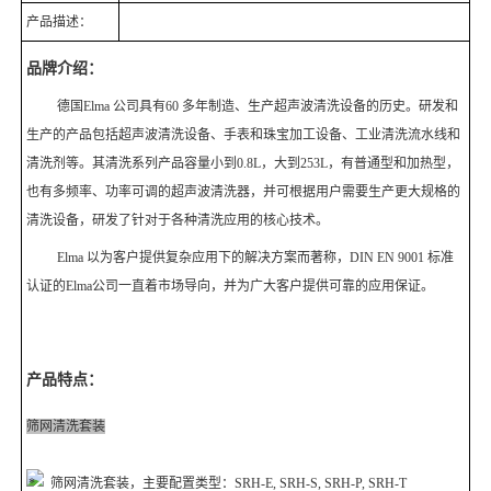
产品描述：
福禄克Fluke元素分析仪
品牌介绍：
TIME时代检测仪器
德国
Elma
公司具有
60
多年制造、生产超声波清洗设备的历史。研发和
德国ELMA
生产的产品包括超声波清洗设备、手表和珠宝加工设备、工业清洗流水线和
清洗剂等。其清洗系列产品容量小到
0.8L
，大到
253L
，有普通型和加热型，
电子天平
也有多频率、功率可调的超声波清洗器，并可根据用户需要生产更大规格的
清洗设备，研发了针对于各种清洗应用的核心技术。
莱伯泰科
Elma
以为客户提供复杂应用下的解决方案而著称，
DIN EN 9001
标准
瑞典AB显微测厚仪
认证的
Elma
公司一直着市场导向，并为广大客户提供可靠的应用保证。
三恩驰
通用检测仪器
产品特点：
国产色差仪
筛网清洗套装
德国jena
筛网清洗套装，主要配置类型：
SRH-E, SRH-S, SRH-P, SRH-T