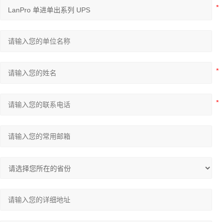
福禄克Fluke元素分析仪
TIME时代检测仪器
德国ELMA
电子天平
莱伯泰科
瑞典AB显微测厚仪
三恩驰
通用检测仪器
国产色差仪
德国jena