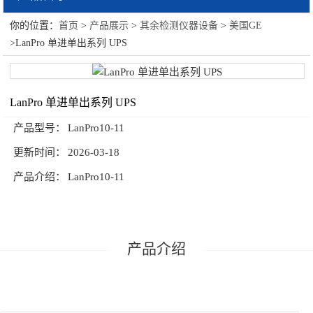
你的位置：
首页
>
产品展示
>
其余检测仪器设备
>
美国GE
其余检测仪器设备
>LanPro 单进单出系列 UPS
Yakos65生物安全柜
美国BROOKFIELD
LanPro 单进单出系列 UPS
Fischer镀层测厚仪
产品型号：
LanPro10-11
更新时间：
2026-03-18
英国艾德姆衡器
产品介绍：
LanPro10-11
水分测定仪
美国GE
德国Petrotest测试仪
产品介绍
施泰力（Starrett）
岛津（大型仪器）