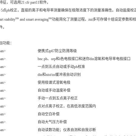
特征，可选用21 cfr part11软件。
－5点ph校正，直接的离子和电导率测量确保在极限浓度下的测量准确性。自动盐度校
tm
tm
rt stability
and smart averaging
功能简化了测量过程。zui多可存储十组设定参数和
件。
加功能：
span> 便携式ip67防尘防溅等级
span> bnc ph、orp和i色电极接口和迷你din溶氧和电导率电极接口
span> 一点到五点自动或手动ph校准
span> din和nist/us缓冲液自动识别
?span> 使用极谱式溶氧电极
?span> 自动或手动温度补偿
span> 手动一点到五点离子校正
span> 点对点离子校正，在高低浓度范围内
?span> 自动空白补偿
?span> 自动大气压力补偿
span> 自动读数功能；仪表自测和自我诊断