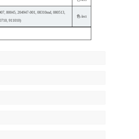
007, 80045, 204947-001, 08310md, 080513,
色-lect
0710, 911010)