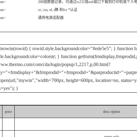
span> 200组数据记录，可通过rs232或usb接口下载到打印机或个人
span> ce, csa, ul, t躒 和fcc *认证
?span> 通用电源适配器
 hrowin(rowid) { rowid.style.backgroundcolor="#ede5e5"; } function hr
le.backgroundcolor=colorstr; } function getform(frmdisplay,frmprodid,
/www.thermo.com/com/cda/login/popup/1,2217,p,00.html?
ay="+frmdisplay+"&frmprodid="+frmprodid+"&parproductid="+parp
pen(url,"mywin","width=700px, height=600px, location=no, status=ye
s=yes"); }
price
desc-ription
-
meter only