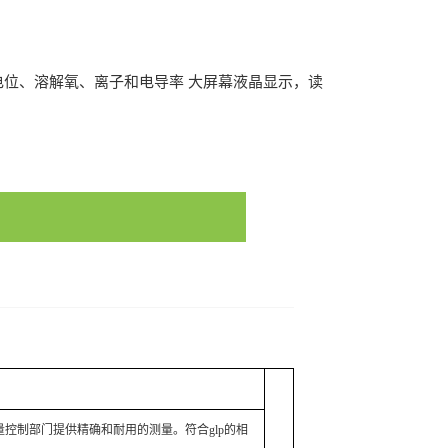
电位、溶解氧、离子和电导率 大屏幕液晶显示，读
2486/28097339
控制部门提供精确和耐用的测量。符合glp的相