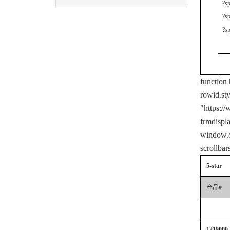
?
?
function
rowid.sty
"https:/
frmdispl
window.o
scrollbar
5-star
产品#
1219000