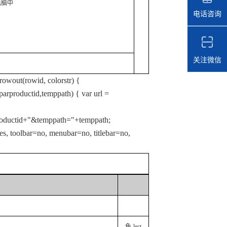
电脑中
电话咨询
关注微信
owout(rowid, colorstr) {
parproductid,temppath) { var url =
roductid+"&temppath="+temppath;
s, toolbar=no, menubar=no, titlebar=no,
色-lect