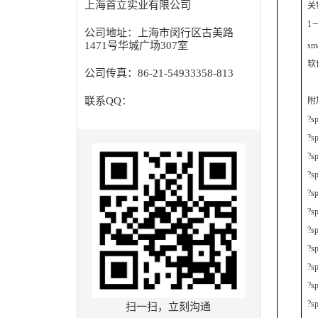
上海首立实业有限公司
关
1
公司地址：
上海市闵行区古美路
1471号华城广场307室
sma
软
公司传真：
86-21-54933358-813
联系QQ：
附
?
?
?
?
?
?
?
扫一扫，立刻沟通