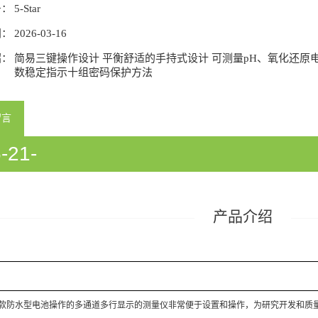
号：
5-Star
间：
2026-03-16
绍：
简易三键操作设计 平衡舒适的手持式设计 可测量pH、氧化还原
数稳定指示十组密码保护方法
留言
-21-
933058/54933060/54933358/5418
产品介绍
款防水型电池操作的多通道多行显示的测量仪非常便于设置和操作，为研究开发和质量