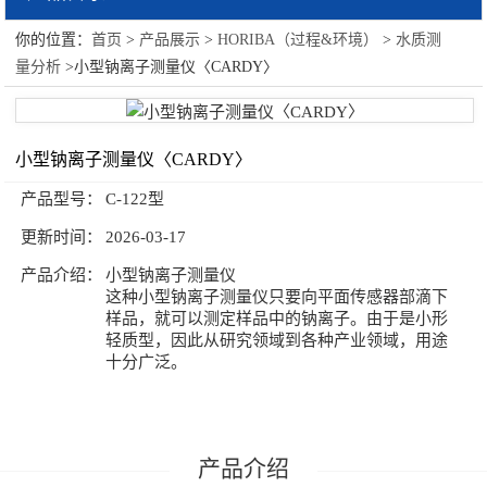
你的位置：
首页
>
产品展示
>
HORIBA（过程&环境）
>
水质测
HORIBA（过程&环境）
量分析
>小型钠离子测量仪〈CARDY〉
油份分析仪
光泽仪
小型钠离子测量仪〈CARDY〉
水处理及环境
产品型号：
C-122型
更新时间：
2026-03-17
水质测量分析
产品介绍：
小型钠离子测量仪
烟气分析系统
这种小型钠离子测量仪只要向平面传感器部滴下
样品，就可以测定样品中的钠离子。由于是小形
过程分析
轻质型，因此从研究领域到各种产业领域，用途
十分广泛。
大气污染成分分析
RoHS检测仪器
产品介绍