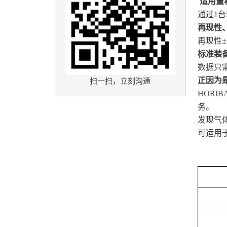
适用量
通过1
再现性
再现性±
标准装备
数据只
正因为
扫一扫，立刻沟通
HOR
务。
发现气
可运用