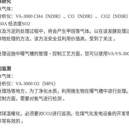
体研究
象气体：
析仪：VA-3000 CH4（NDIR）、CO（NDIR）、 CO2（NDIR
360A 低浓度SO2
以及污泥的处理过程中，将会产生甲烷等气体。以在该发酵处理
弃物处理的方法，该方法安全且利用价值高，受到了关注 。
理设施中曝气槽的管理・控制工艺方面，您可以使用VA/VS-300
的监测
象气体：
析仪：VA-3000 O2（MPA）
处理场等地方，为了净化水质，利用微生物在曝气槽中进行处理
控制方面，需要对氧气进行检测 。
地球温暖化，必须要对CO2进行监测。在煤气化发电设备的开发等高
是非常有效的 。