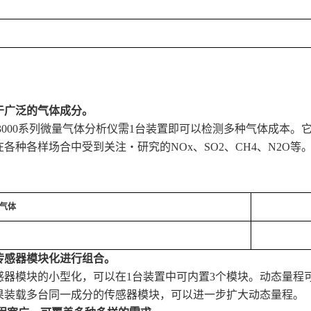
于广泛的气体成分。
S-3000系列微量气体分析仪需1台装置即可以检测多种气体成本。
各种各样场合中受到关注・研究的NOx、SO2、CH4、N2O等
气体
传感器模块化进行组合。
感器模块的小型化，可以在1台装置中可内置3个模块。动态量程
果装载多台同一成分的传感器模块，可以进一步扩大动态量程。