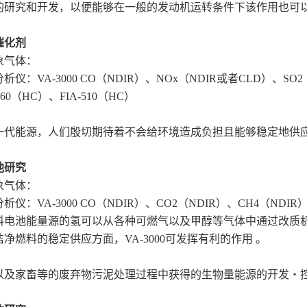
的研究和开发，以便能够在一般的发动机运转条件下该作用也可以
催化剂
象气体：
析仪：VA-3000 CO（NDIR）、NOx（NDIR或者CLD）、SO2
360（HC）、FIA-510（HC）
一代能源，人们殷切期待着不会给环境造成负担且能够稳定地供应
池研究
象气体：
析仪：VA-3000 CO（NDIR）、CO2（NDIR）、CH4（NDIR
料电池能量源的氢可以从各种可燃气以及甲醇等气体中通过改质
净燃料的稳定供应方面，VA-3000可发挥有利的作用 。
以及家畜等的废弃物污泥处理过程中获得的生物量能源的开发・控