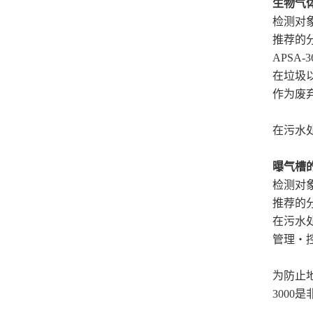
生物气
检测对
推荐的分
APSA-
在垃圾
作为废
在污水处
曝气槽
检测对
推荐的分
在污水
管理・
为防止
3000