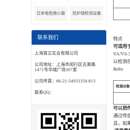
日本电色微小面
防护镜检测设备
分光色差计
联系我们
特点
可适用
上海首立实业有限公司
VA/V
以检测在
公司地址：
上海市闵行区古美路
&nbs
1471号华城广场307室
公司传真：
86-21-54933358-813
检测对象
联系QQ：
可以把
通过传
且，如