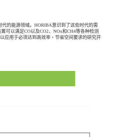
代的能源领域。HORIBA意识到了这些时代的需
置可以满足CO以及CO2、NOx和CH4等各种检测
可以应用于必须达到高效率・节省空间要求的研究开
2486/28097339