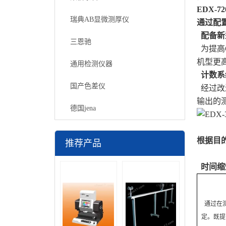
EDX-
瑞典AB显微测厚仪
通过配
配备新
三恩驰
为提高
机型更
通用检测仪器
计数系
国产色差仪
经过改
输出的
德国jena
PV
根据目
推荐产品
时间缩
通过在测
定。既提