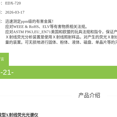
号：
EDX-720
间：
2026-03-17
绍：
迅速测定ppm级的有害金属！
应对WEEE & RoHS、ELV等有害物质相关法规。
应对ASTM F963,EU_EN71美国和欧盟的玩具法规和指令，
Ｘ射线荧光分析装置是使用Ｘ射线照射样品，对产生的荧光Ｘ射
量的装置。可无损地进行固体、粉体、液体、磁盘、单晶片等的
留言
-21-
933058/54933060/54933358/5418
产品介绍
散型X射线荧光光谱仪