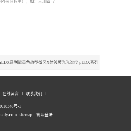
阿拉伯数字），如：三加四=7
μEDX系列能量色散型微区X射线荧光光谱仪 μEDX系列
在线留言
联系我们
018348号-1
soly.com
sitemap
管理登陆