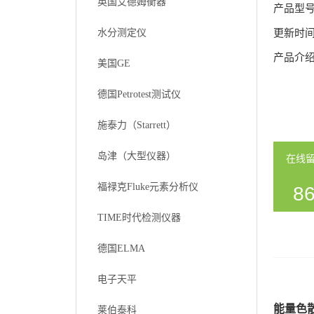
英国艾德姆衡器
产品型
水分测定仪
更新时
产品介
美国GE
德国Petrotest测试仪
施泰力（Starrett）
岛津（大型仪器）
在线
福禄克Fluke元素分析仪
86
TIME时代检测仪器
54
德国ELMA
电子天平
能量色
莱伯泰科