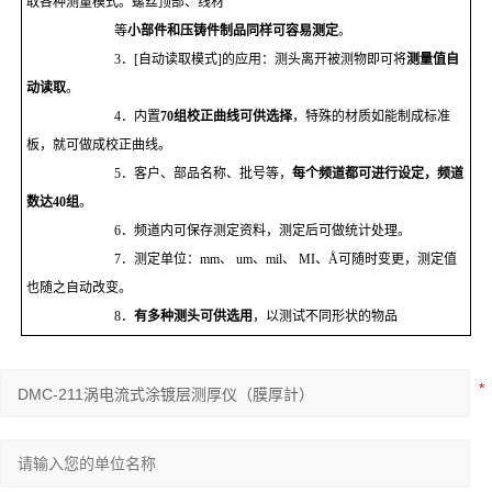
取各种测量模式。螺丝顶部、线材
等
小部件和压铸件制品同样可容易测定
。
3
．
[
自动读取模式
]
的应用：测头离开被测物即可将
测量值自
动读取
。
4
．内置
70
组校正曲线可供选择
，特殊的材质如能制成标准
板，就可做成校正曲线。
5
．客户、部品名称、批号等，
每个频道都可进行设定，频道
数达
40
组
。
6
．频道内可保存测定资料，测定后可做统计处理。
7
．测定单位：
mm
、
um
、
mil
、
MI
、
Å
可随时变更，测定值
也随之自动改变。
8
．
有多种测头可供选用
，以测试不同形状的物品