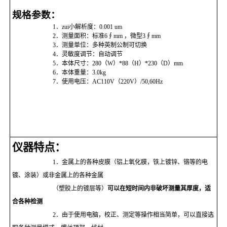
规格参数：
高速分散试验机系列
1
．zui小解析度：
0.001 um
2
．测量面积：标准
6
∮
mm
，微型
3
∮
mm
测色系列
3
．测量单位：多种英制公制可切换
4
．灵敏度调节：自动调节
耐摩擦试验系列
5
．本体尺寸：
280
（
W
）
*88
（
H
）
*230
（
D
）
mm
6
．本体重量：
3.0kg
7
．使用电压：
AC110V
（
220V
）
/50,60Hz
仪器特点：
1
．金属上的各种皮膜（铝上氧化膜，铁上镀锌、铬等的电
镀、涂装）或非金属上的各种金属
（塑胶上的镀层等）
可以在短时间内非破坏测量其厚度，适
合各种检测
2
．由于使用电脑，校
正、测定等操作相当简单，可以直接选