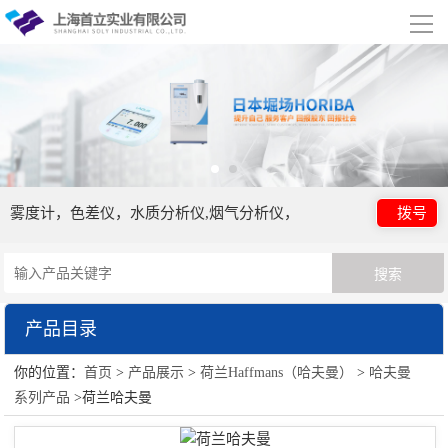
导
航
网站首页
关于我们
公司简介
合作伙伴
雾度计，色差仪，水质分析仪,烟气分析仪，
拨号
产品展示
荷兰Haffmans（哈夫曼）
产品目录
行业应用
你的位置：
首页
>
产品展示
>
荷兰Haffmans（哈夫曼）
>
哈夫曼
荷兰Haffmans（哈夫曼）
视频展示
系列产品
>荷兰哈夫曼
哈夫曼系列产品
资讯中心