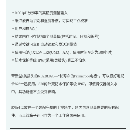
＊0.001pH分辨率的高精度测量输入
＊缓冲液自动识别和温度补偿，可实现三点校准
＊用户和样品定
＊结果内存可存储200个测量值(包括时间、日期和编号)
＊通过按键可立即自动读取和发送测量值
＊使用电池(4X1.5V LR6(UM3，AA)，使用时间至少为500小时)
＊防水保护等级 IP67(采用I类插头),真正不怕水
带新型I类插头的6.0228.020—“长寿命的Primatrode电极"，可以很好地配
合826一起使用。826的外壳防水保护等级 IP67。即使将仪器浸入水
中，其功能也不会受到影响。
826可以放在一个装配完整的手提箱中，箱内包含测量需要的所有配
件，而且该箱子还可作为一个工作台面来使用。