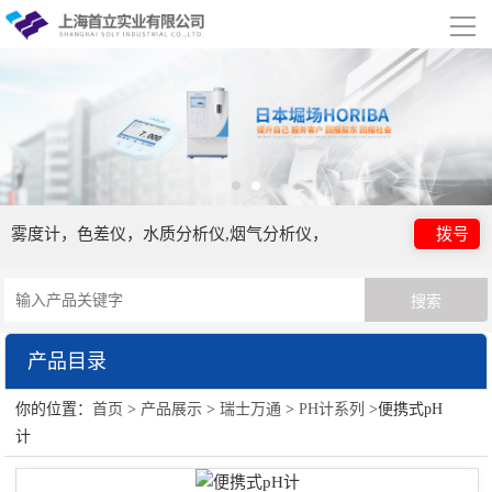
导
航
网站首页
关于我们
公司简介
合作伙伴
雾度计，色差仪，水质分析仪,烟气分析仪，
拨号
产品展示
瑞士万通
产品目录
行业应用
你的位置：
首页
>
产品展示
>
瑞士万通
>
PH计系列
>便携式pH
瑞士万通
视频展示
计
离子浓度计系列
资讯中心