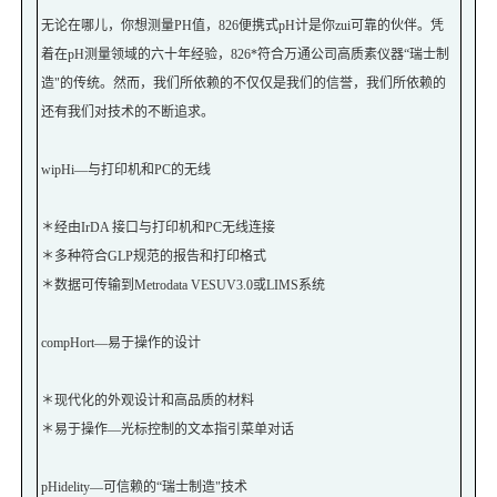
无论在哪儿，你想测量PH值，826便携式pH计是你zui可靠的伙伴。凭
着在pH测量领域的六十年经验，826*符合万通公司高质素仪器“瑞士制
造"的传统。然而，我们所依赖的不仅仅是我们的信誉，我们所依赖的
还有我们对技术的不断追求。
wipHi—与打印机和PC的无线
＊经由IrDA 接口与打印机和PC无线连接
＊多种符合GLP规范的报告和打印格式
＊数据可传输到Metrodata VESUV3.0或LIMS系统
compHort—易于操作的设计
＊现代化的外观设计和高品质的材料
＊易于操作—光标控制的文本指引菜单对话
pHidelity—可信赖的“瑞士制造"技术