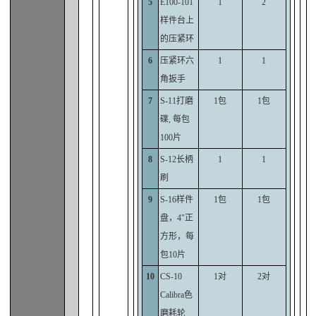
5
E100-101
1
2
样件台上
的压紧环
6
压紧环六
1
1
角扳手
7
S-11打磨
1包
1包
碟, 每包
100片
8
S-12长柄
1
1
刷
9
S-16样件
1包
1包
盘，4"正
方形，每
包10片
10
CS-10
1对
2对
Calibra色
磨耗轮