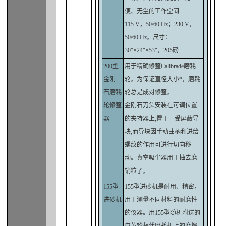
便、无尘的工作空间
115 V，50/60 Hz；230 V，
50/60 Hz。尺寸：
30"×24"×53"，205磅
200型
用于精确修整Calibrade磨耗
金刚
轮。为保证直径大小*，磨耗
石磨耗
轮总是成对修整。
轮修整
金刚石刀头安装在可调位置
器
的夹持器上,置于一受屏蔽导
块,而导块因手动曲柄和进给
螺纹的作用可进行切向移
动。真空吸尘器用于抽去磨
销粒子。
155型
155型进砂机是耐用、精密，
进砂机
用于测量不同材料的耐磨性
的仪器。用155型随机附送的