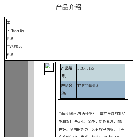
产品介绍
高速分散试验机系列
美
测色系列
国 Taber 磨
耐摩擦试验系列
耗机
TABER磨
耗机
产品编
5135, 5155
号:
产品名
TABER磨耗机
称:
Taber磨耗机有两种型号：单样件盘的5135
型和双样件盘的5155型，结构紧凑、耐用
性好。坚固的外壳上装有控制面板，上有