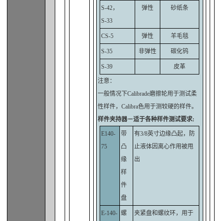
S-42，
弹性
砂纸条
S-33
CS-5
弹性
羊毛毯
S-35
非弹性
碳化钨
S-39
皮革
注意：
一般情况下Calibrade磨擦轮用于测试柔
性样件，Calibra色用于测较硬的样件。
样件夹持器－适于各种样件测试要求:
E140-
带
有3/8英寸边缘凸起，防
75
凸
止液体因离心作用被甩
缘
出
样
件
盘
E-140-
螺
夹紧盘和螺纹环，用于