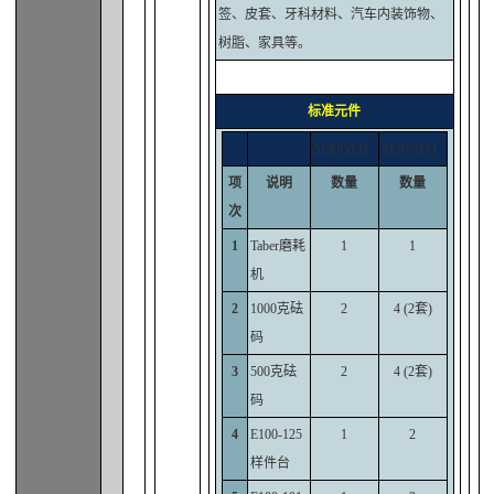
签、皮套、牙科材料、汽车内装饰物、
树脂、家具等。
标准元件
5130/5131
5150/5151
项
说明
数量
数量
次
1
Taber磨耗
1
1
机
2
1000克砝
2
4 (2套)
码
3
500克砝
2
4 (2套)
码
4
E100-125
1
2
样件台