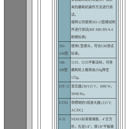
来的磨耗机操作方法进行测
试。
福特公司使用503-13型擦拭附
件进行测试(MF-MH BN 8-4
耐擦标准)
503-
使用C型擦头，符合GM测试
GM型
标准。
140-
5135、5155平衡法码，可将
109型
磨耗轮上载荷由250g降至
125g。
ETF-11
变压器230/115 V，1000 W，
50/60 Hz。
E3703
带照明的5倍放大器 (115 V,
AC/DC)
S-31
NEMA标准玻璃板，4"正方
形，孔径1/4"，厚1/8"平板玻