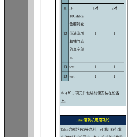
11
H-
1对
2对
18Calibra
色磨耗轮
12
带清洗刷
1
1
和抽气管
的真空单
元
13
test
1
1
13
test
1
1
＊ 4 和 5 项元件包装前便安装在设备
上。
Taber磨耗机用磨耗轮
Taber磨耗轮有5等磨料，可适用各行业