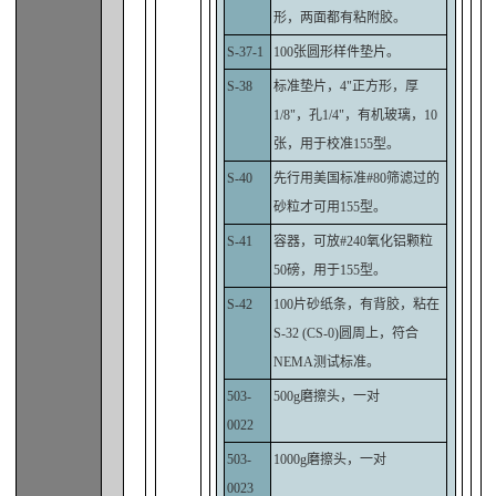
形，两面都有粘附胶。
S-37-1
100张圆形样件垫片。
S-38
标准垫片，4"正方形，厚
1/8"，孔1/4"，有机玻璃，10
张，用于校准155型。
S-40
先行用美国标准#80筛滤过的
砂粒才可用155型。
S-41
容器，可放#240氧化铝颗粒
50磅，用于155型。
S-42
100片砂纸条，有背胶，粘在
S-32 (CS-0)圆周上，符合
NEMA测试标准。
503-
500g磨擦头，一对
0022
503-
1000g磨擦头，一对
0023