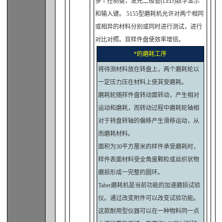
多个控制键，发光二极管(LED)数字显示
和输入键。 5155型磨耗机允许对两个相同
或相异的材料分别或同时进行测试，进行
对比对照。双样件盘使效率增倍。
*的磨耗工序
将待测材料放在转盘上，两个磨耗轮以
一定压力压在材料上使其受磨耗。
磨耗轮随样件盘转动面转动，产生相对
运动和磨耗，而转动过程中磨耗轮轴相
对于转盘转轴的偏移产生滑移运动，从
而磨耗材料。
面积为30平方厘米的样件承受磨耗时，
样件表面材料受全角度颗粒或丝织状物
磨损形成一完整的圆环。
Taber磨耗机是当前功能的加速磨损试验
仪。通过改变附件可以改变试验功能。
这款耐用型仪器可以在一种物料同一点