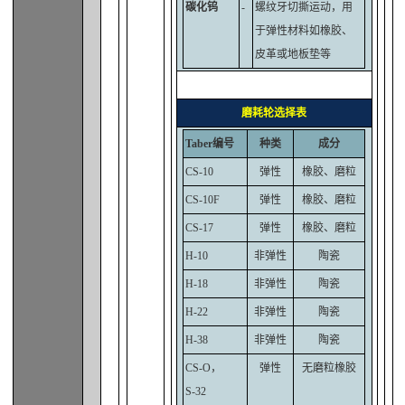
碳化钨
-
螺纹牙切撕运动，用
于弹性材料如橡胶、
皮革或地板垫等
磨耗轮选择表
Taber编号
种类
成分
CS-10
弹性
橡胶、磨粒
CS-10F
弹性
橡胶、磨粒
CS-17
弹性
橡胶、磨粒
H-10
非弹性
陶瓷
H-18
非弹性
陶瓷
H-22
非弹性
陶瓷
H-38
非弹性
陶瓷
CS-O，
弹性
无磨粒橡胶
S-32