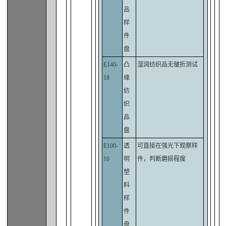
品
样
件
盘
E140-
凸
湿润纺织品无皱折测试
18
缘
纺
织
品
盘
E100-
透
可直接在强光下观察样
10
明
件，判断磨损程度
塑
料
样
件
盘