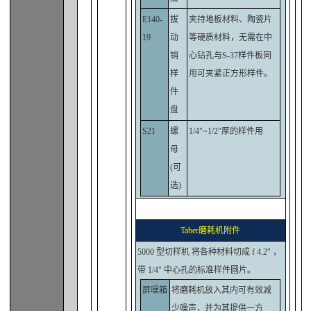
E140-
拔
夹持地板材料、陶瓷片
19
动
等硬质材料，无需在中
销
心钻孔与S-37样件板同
样
用可夹紧正方形样件。
件
盘
S21
螺
1/4"~1/2"厚的样件用
母
(可
选)
Taber磨耗机附件
5000 型切样机 将各种材料切成 f 4.2" ，
带 1/4" 中心孔的标准样件圆片。
屏噪箱
将磨耗机放入其内可有效减
少噪声，并为其提供一方