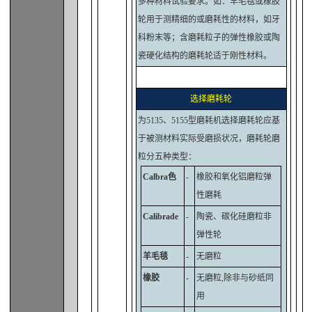
多种材料试验要求。如：羊毛毯或橡胶
轮用于测精细的或磨耗性的材料，如牙
科粉末等；含磨耗粒子的弹性橡胶或陶
瓷硬化结构的磨耗轮适于刚性材料。
选择磨耗轮
为5135、5155型磨耗机选择磨耗轮应基
于被测材料实际受磨损状况，磨耗轮磨
粒分五种类型：
Calbra色
-
橡胶和氧化铝磨粒弹
性磨耗
Calibrade
-
陶瓷、碳化硅磨粒非
弹性轮
羊毛毯
-
无磨粒
橡胶
-
无磨粒,除非与砂纸同
用