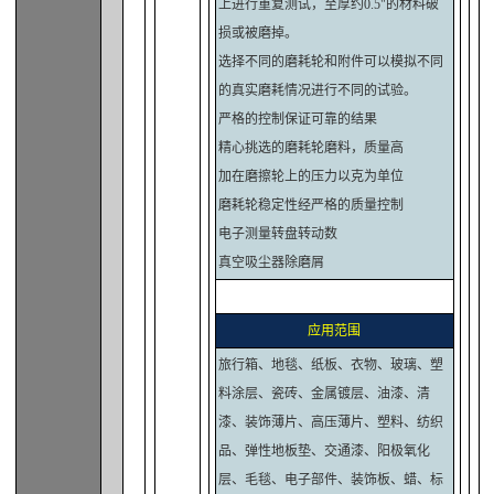
上进行重复测试，至厚约0.5"的材料破
损或被磨掉。
选择不同的磨耗轮和附件可以模拟不同
的真实磨耗情况进行不同的试验。
严格的控制保证可靠的结果
精心挑选的磨耗轮磨料，质量高
加在磨擦轮上的压力以克为单位
磨耗轮稳定性经严格的质量控制
电子测量转盘转动数
真空吸尘器除磨屑
应用范围
旅行箱、地毯、纸板、衣物、玻璃、塑
料涂层、瓷砖、金属镀层、油漆、清
漆、装饰薄片、高压薄片、塑料、纺织
品、弹性地板垫、交通漆、阳极氧化
层、毛毯、电子部件、装饰板、蜡、标