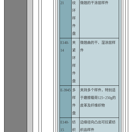
21
纹
微翘的干涂层样件
环
样
件
盘
E140-
夹
微翘曲的干、湿涂层样
14
紧
件
环
样
件
盘
E-3945
多
夹持多个样件，特别适
样
于磨擦载荷125~250g的
件
皮革及纤维织物
盘
E140-
纺
边缘径向凸出可拉紧纺
15
织
织品样件