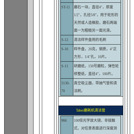
ST-11
磨石一块，直径4"，厚度
1/2"，孔径5/8"，用于轮形的
天然或人造橡胶，磨石两端
面一为粗糙另一面光滑。
S-12
清洁样件盘用的毛刷
S-16
样件盘，20克，钢质，4"正
方形，1/4"孔，10片。
S-11
研磨纸，150号磨粒，弹性轮
修整纸，直径4"，100片。
5130-
真空吸尘器，带抽气管和清
70
洁刷。
Taber磨耗机清洁管
966
100倍光学放大镜，非接触
式，对任意表面进行深度测