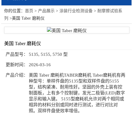
你的位置：
首页
>
产品展示
>
涂装行业检测设备
>
耐摩擦试验系
涂装行业检测设备
列
>美国 Taber 磨耗仪
粘度系列
光泽计系列
美国 Taber 磨耗仪
附着力系列
产品型号：
5135, 5155, 5750 型
更新时间：
2026-03-16
涂膜制膜系列
产品介绍：
美国 Taber 磨耗机TABER磨耗机 Taber磨耗机有两
耐冲击系列
种型号：单样件盘的5135型和双样件盘的5155
型，结构紧凑、耐用性好。坚固的外壳上装有控
测厚仪系列
制面板，上有多个控制键，发光二极管(LED)数字
显示和输入键。 5155型磨耗机允许对两个相同或
弯曲柔韧性系列
相异的材料分别或同时进行测试，进行对比对
照。双样件盘使效率增倍。
原漆性能系列
环境测试系列