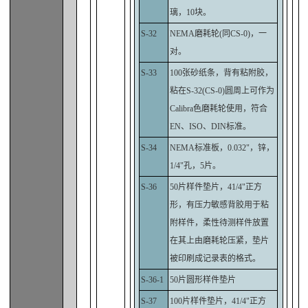
璃，10块。
S-32
NEMA磨耗轮(同CS-0)，一
对。
S-33
100张砂纸条，背有粘附胶，
粘在S-32(CS-0)圆周上可作为
Calibra色磨耗轮使用，符合
EN、ISO、DIN标准。
S-34
NEMA标准板，0.032"，锌，
1/4"孔，5片。
S-36
50片样件垫片，41/4"正方
形，有压力敏感背胶用于粘
附样件，柔性待测样件放置
在其上由磨耗轮压紧，垫片
被印刷成记录表的格式。
S-36-1
50片圆形样件垫片
S-37
100片样件垫片，41/4"正方