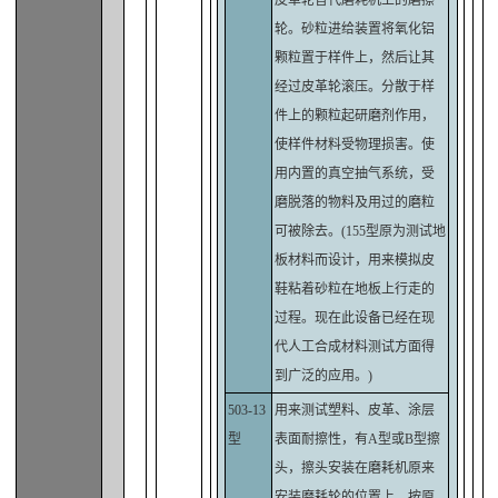
皮革轮替代磨耗机上的磨擦
轮。砂粒进给装置将氧化铝
颗粒置于样件上，然后让其
经过皮革轮滚压。分散于样
件上的颗粒起研磨剂作用，
使样件材料受物理损害。使
用内置的真空抽气系统，受
磨脱落的物料及用过的磨粒
可被除去。(155型原为测试地
板材料而设计，用来模拟皮
鞋粘着砂粒在地板上行走的
过程。现在此设备已经在现
代人工合成材料测试方面得
到广泛的应用。)
503-13
用来测试塑料、皮革、涂层
型
表面耐擦性，有A型或B型擦
头，擦头安装在磨耗机原来
安装磨耗轮的位置上，按原