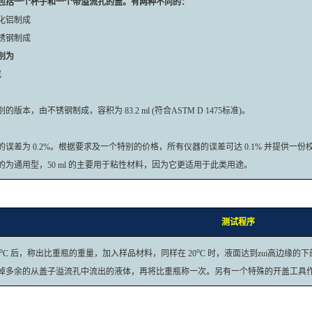
包括一个杯子和一个带溢流孔的盖。有两种不同的：
化铝制成
锈钢制成
别为
或
的版本，由不锈钢制成，容积为 83.2 ml (符合ASTM D 1475标准)。
的误差为 0.2%。根据要求及一个特别的价格，所有仪器的误差可达 0.1% 并提供一份
ml 的为通用型，50 ml 的主要用于粘性材料，因为它更适用于此类用途。
测试程序
o
o
C 后，称出比重瓶的重量，加入样品材料，同样在 20
C 时，液面达到zui高边缘
掉多余的从盖子溢流孔中流出的液体，再将比重瓶称一次。另有一个特殊的开盖工具