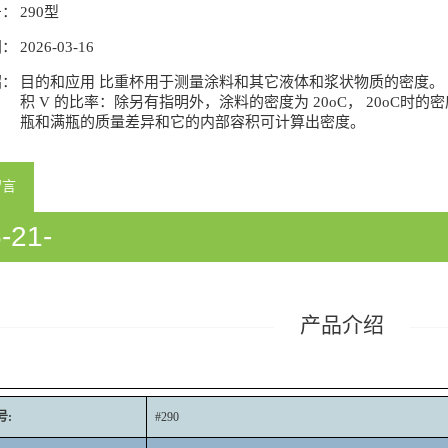
号：
290型
间：
2026-03-16
绍：
目的和应用 比重杯用于测量涂料和其它液体和浆状物质的密度。 
积 V 的比率：除另有指明外，涂料的密度为 20oC， 20oC时
瓶和满瓶的质量差异和它的内部容积可计算出密度。
留言
-21-
933058/54933060/54933358/5418
产品介绍
号:
#290