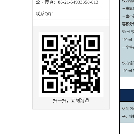
仪力信
公司传真：
86-21-54933358-813
－由氧
联系QQ：
－由不
容积分
50 ml 
100 ml
一个特别
仪力信
100 
扫一扫，立刻沟通
达到 20
子，擦