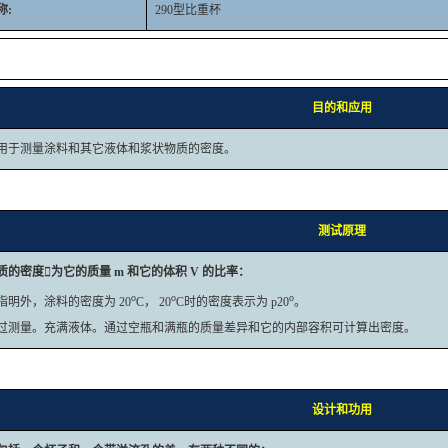
称:
290型比重杯
目的和应用
用于测量涂料和其它液体和浆状物质的密度。
测试原理
质的密度为它的质量 m 和它的体积 V 的比率：
o
o
o
指明外，涂料的密度为 20
C， 20
C时的密度表示为 p20
。
过测量。充满液体。通过空瓶和满瓶的质量差异和它的内部容积可计算出密度。
设计和功用