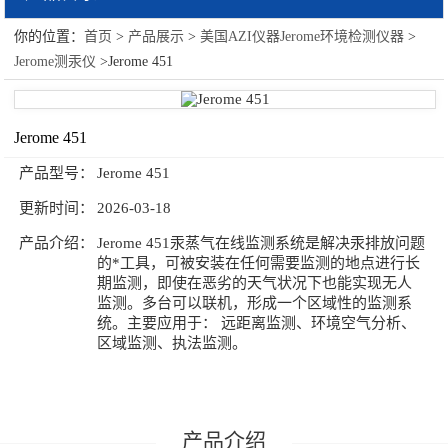
你的位置：
首页
>
产品展示
>
美国AZI仪器Jerome环境检测仪器
>
美国AZI仪器Jerome环境检测仪器
Jerome测汞仪
>Jerome 451
Jerome测汞仪
Jerome硫化氢测定仪
Jerome 451
产品型号：
Jerome 451
空气污染监测仪AP-370系列
更新时间：
2026-03-18
产品介绍：
Jerome 451汞蒸气在线监测系统是解决汞排放问题
的*工具，可被安装在任何需要监测的地点进行长
期监测，即使在恶劣的天气状况下也能实现无人
监测。多台可以联机，形成一个区域性的监测系
统。主要应用于： 远距离监测、环境空气分析、
区域监测、执法监测。
产品介绍