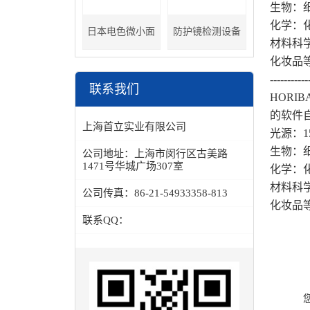
生物：
化学：
日本电色微小面
防护镜检测设备
材料科
化妆品
分光色差计
-----------
联系我们
HORI
的软件
上海首立实业有限公司
光源：15
生物：
公司地址：
上海市闵行区古美路
1471号华城广场307室
化学：
材料科
公司传真：
86-21-54933358-813
化妆品
联系QQ：