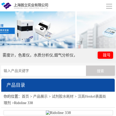
导
航
网站首页
关于我们
公司简介
合作伙伴
雾度计，色差仪，水质分析仪,烟气分析仪，
拨号
产品展示
试剂胶水耗材
产品目录
行业应用
你的位置：
首页
>
产品展示
>
试剂胶水耗材
>
汉高Henkel表面处
试剂胶水耗材
视频展示
理剂
>Ridoline 338
金属表面处理剂
资讯中心