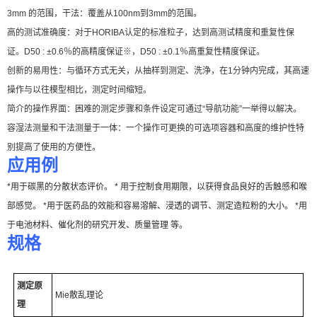
3mm
的范围，干法：覆盖从
100nm
到
3mm
的范围。
高的测试
准确
度：对于
HORIBA
认定的标准粒子，达到
高测试精度和重复性保
证。
D50 : ±0.6
％的高精度保证
※
，
D50 : ±0.1
％高重复性精度保证。
创新的易用性：与循环方式无关，从抽样到测定、洗浄，在
1
分钟内完成，其高速
操作与以往模型相比，测定时间缩短
。
简介的操作界面：困难的测定步骤和条件设定可通过
“
导航功能
”
一举得以解决。
容湿法测量和干法测量于一体：一个操作可更换的可选项容器和高度的维护性特
别提高了使用的方便性。
应用例
*
用于碳黑的分散状态评价。
*
用于控制食用期限，以获得食品良好的舌触感和喉
部感觉。
*
用于医药品的效能和容易溶解、浸透的调节、测定造粒粉的大小。
*
用
于电池材料、催化剂的研究开发、质量管理
等。
规格
测定原
Mie
散乱理论
理