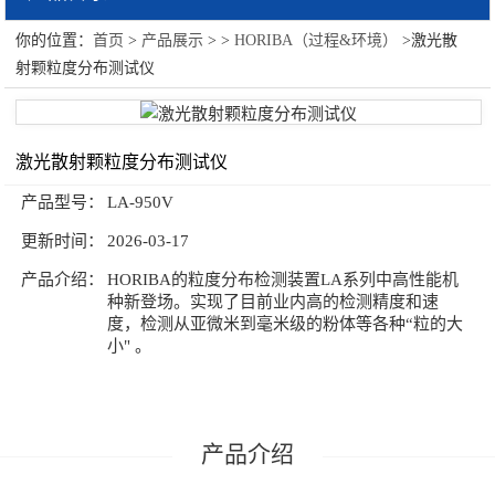
你的位置：
首页
>
产品展示
> >
HORIBA（过程&环境）
>激光散
HORIBA（过程&环境）
射颗粒度分布测试仪
油份分析仪
光泽仪
激光散射颗粒度分布测试仪
水处理及环境
产品型号：
LA-950V
更新时间：
2026-03-17
水质测量分析
产品介绍：
HORIBA的粒度分布检测装置LA系列中高性能机
烟气分析系统
种新登场。实现了目前业内高的检测精度和速
度，检测从亚微米到毫米级的粉体等各种“粒的大
过程分析
小" 。
大气污染成分分析
RoHS检测仪器
产品介绍