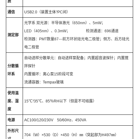
质
通信
USB2.0（
装置主体
?
PC
间
）
光学系
双光源：半导体激光
（650nm）
、
5mW
；
LED（405nm）
、
0.3mW
；
检测通道：
696
通道
测定部
检测器：
PMT
数量
87---
前方环状硅光电二极管；侧方、后方硅光
电二极管
自动进样分散单元：自动进样泵配备；内置超音波探针；内置搅
分散循
拌探针
环系
内置循环：离心泵
15
阶段可变
流通容器：
Tempax
玻璃
使用温
度、湿
15
℃
?
35
℃
、
85
％
RH
以下
（
但是不可结露
）
度
电源
AC100/120/230V
50/60Hz
、
450VA
外形尺
704（W）×530（D）×450（H）
㎜
（
突起部为
H497
㎜
）