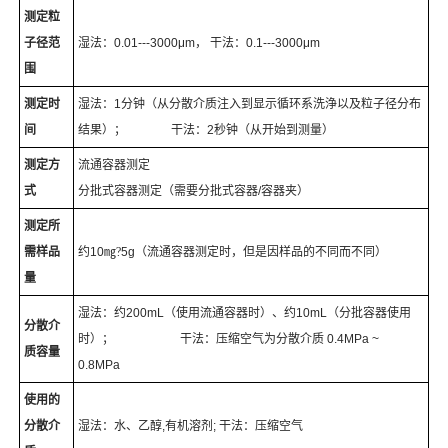
测定粒
子径范
湿法：
0.01---3000μm
，
干法：
0.1---3000μm
围
测定时
湿法：
1
分钟
（
从分散介质注入到显示循环系洗浄以及粒子径分布
间
结果
）
；
干法：
2
秒钟（从开始到测量）
测定方
流通容器测定
式
分批式容器测定
（
需要分批式容器
/
容器夹
）
测定所
需样品
约
10
㎎
?
5g
（
流通容器测定时，但是因样品的不同而不同
）
量
湿法：约
200mL（
使用流通容器时
）
、约
10mL（
分批容器使用
分散介
时
）
；
干法：压缩空气为分散介质
0.4MPa ~
质容量
0.8MPa
使用的
分散介
湿法：水、乙醇
,
有机溶剂
;
干法：压缩空气