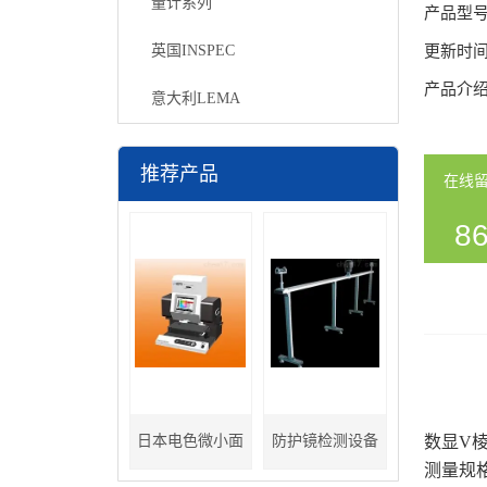
量计系列
产品型
英国INSPEC
更新时
产品介
意大利LEMA
推荐产品
在线
86
54
日本电色微小面
防护镜检测设备
数显V棱
测量规