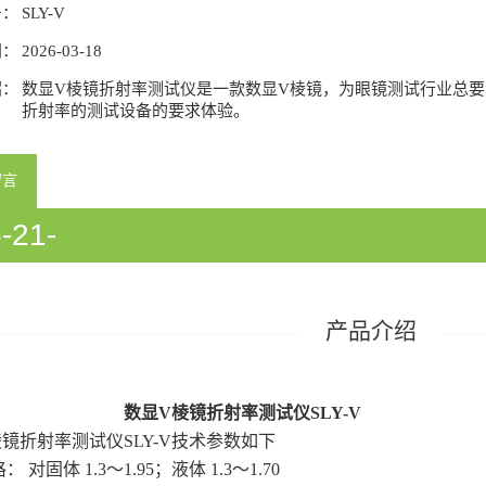
号：
SLY-V
间：
2026-03-18
绍：
数显V棱镜折射率测试仪是一款数显V棱镜，为眼镜测试行业总要测
折射率的测试设备的要求体验。
留言
-21-
933058/54933060/54933358/5418
产品介绍
数显V棱镜折射率测试仪SLY-V
镜折射率测试仪SLY-V
技术参数如下
格：
对固体
1.3
～
1.95；
液体
1.3
～
1.70