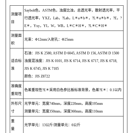
Saybolt色，ASTM色，浊度比浊，总透光率，散射透光率，平
测量项
行透光率，YXZ，Lab，?Lab，L＊a＊b＊，?L＊a＊b＊，?E，?
目
E＊，Yxy，YI，W，WB，L＊C＊H＊，?L＊C＊H＊
测量面
光束：Φ12mm/入射孔：Φ25mm
积
石油：JIS K 2580, ASTM D 6045, ASTM D 156, ASTM D 1500
适合标
浊度混浊度：JIS K 0101, JIS K 6714, JIS K 6717, JIS K 6718,
准
JIS K 6745, JIS K 7105
颜色：JIS Z8722
准确度
色差重现性?E＊采用白色参比板标准背景，色差?E＊：0.1以内
重现性
外形尺
光学单元：宽度740mm，深度220mm，高度195mm
寸
测量单元：宽度350mm，深度360mm，高度110mm
重
光学单元：13公斤/测量单元：6公斤
量