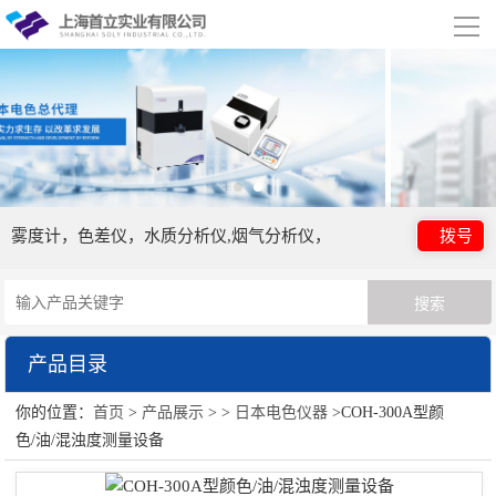
导
航
网站首页
关于我们
公司简介
合作伙伴
雾度计，色差仪，水质分析仪,烟气分析仪，
拨号
产品展示
日本电色仪器
产品目录
行业应用
你的位置：
首页
>
产品展示
> >
日本电色仪器
>COH-300A型颜
日本电色仪器
视频展示
色/油/混浊度测量设备
光泽度计
资讯中心