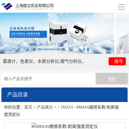
导
航
网站首页
关于我们
公司简介
合作伙伴
雾度计，色差仪，水质分析仪,烟气分析仪，
拨号
产品展示
IMASS
产品目录
行业应用
你的位置：
首页
>
产品展示
> >
IMASS
>IMASS磨擦系数/剥离强
IMASS
视频展示
度测定仪
资讯中心