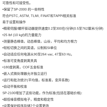
可靠性和可接受性。
•保留了SP-2000 的一些特性
符合PSTC, ASTM, TLMI, FINAT和TAPPI相关标准
易于设置和操作
•精密伺服/螺杆驱动器提供速度0.2至300在/分钟(0.5至762厘米/分钟)
•25 lbf (10 kgf)的力量能力
•测量静态峰值，动态峰值，山谷，平均和均方根力
•轻松切换之间的英语，公制和SI单位
•自动适应任何电源从90至264 vac, 47至63 Hz。
•标准可变角度剥离夹具
•180度剥离，COF五金标准
•嵌入式微处理器允许独立运行
•运行和批次统计(平均值，标准差，变异系数)
•自动平衡和校准
SP-2100增加了这些功能，作为标准(包括在基础价格):
•超低噪音模拟电子，精度和稳定性
•设置保护程序存储7个设置更改