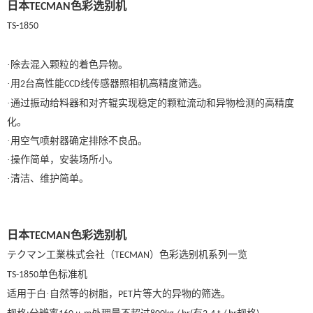
日本
色彩选别机
TECMAN
TS-1850
·除去混入颗粒的着色异物。
·用
台高性能
线传感器照相机高精度筛选。
2
CCD
·通过振动给料器和对齐辊实现稳定的颗粒流动和异物检测的高精度
化。
·用空气喷射器确定排除不良品。
·操作简单，安装场所小。
·清洁、维护简单。
日本
色彩选别机
TECMAN
テクマン工業株式会社（
）色彩选别机系列一览
TECMAN
单色标准机
TS-1850
适用于白
·自然等的树脂，
片等大的异物的筛选。
PET