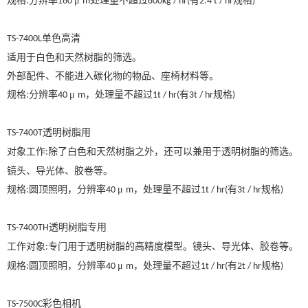
规格
分辨率
μ
处理量不超过
有
规格
:
160
m
800kg / hr(
2.4 t / hr
)
单色高清
TS-7400L
适用于白色和天然树脂的筛选。
外部配件、不能进入碳化物的物品、座椅材料等。
规格
分辨率
μ
，处理量不超过
有
规格
:
40
m
1t / hr(
3t / hr
)
透明树脂用
TS-7400T
对象工作
除了白色和天然树脂之外，还可以兼用于透明树脂的筛选。
:
镜头、导光体、胶卷等。
规格
圆顶照明，分辨率
μ
，处理量不超过
有
规格
:
40
m
1t / hr(
3t / hr
)
透明树脂专用
TS-7400TH
工作对象
专门用于透明树脂的高精度模型。镜头、导光体、胶卷等。
:
规格
圆顶照明，分辨率
μ
，处理量不超过
有
规格
:
40
m
1t / hr(
2t / hr
)
彩色相机
TS-7500C