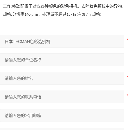
工作对象
配备了对应各种颜色的彩色相机。去除着色颗粒中的异物。
:
规格
分辨率
μ
，处理量不超过
有
规格
:
140
m
1t / hr(
3t / hr
)