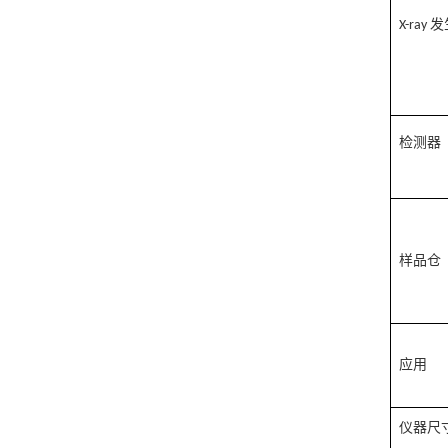
发
X-ray
检测器
样品仓
应用
仪器尺