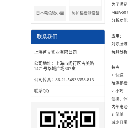
为了满足
MESA-50 
日本电色微小面
防护镜检测设备
分析功能
分光色差计
联系我们
应用：
对涂层进
玩具分析
上海首立实业有限公司
公司地址：
上海市闵行区古美路
特点
1471号华城广场307室
快速
1.
公司传真：
86-21-54933358-813
硅漂移检
联系QQ：
小巧
2.
便携、体
内部电池
简单
3.
减少日常