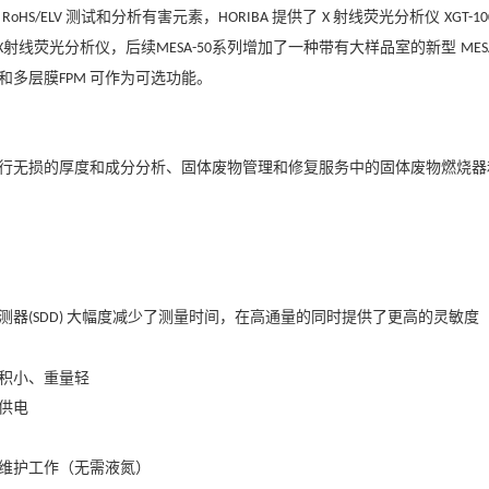
测试和分析有害元素，
提供了
射线荧光分析仪
RoHS/ELV
HORIBA
X
XGT-1
射线荧光分析仪，
后续
系列增加了一种带有大样品室的新型
X
MESA-50
MES
和多层膜
可作为可选功能。
FPM
行无损的厚度和成分分析、固体废物管理和修复服务中的固体废物燃烧器
测器
大幅度减少了测量时间，在高通量的同时提供了更高的灵敏度
(SDD)
积小、重量轻
供电
维护工作（无需液氮）