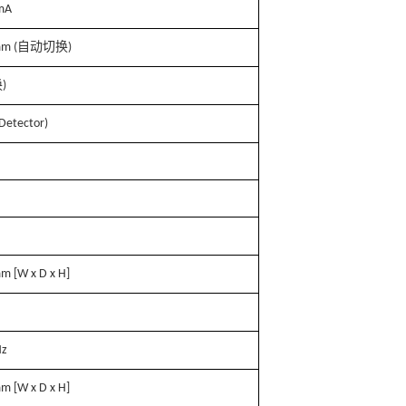
mA
自动切换
m (
)
换
)
 Detector)
m [W x D x H]
Hz
m [W x D x H]