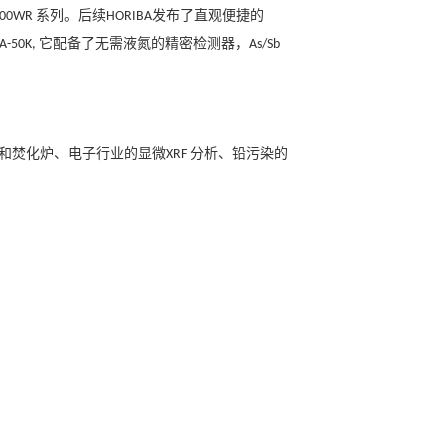
系列。
后续
发布了直观便捷的
000WR
HORIBA
它配备了无需液氮的精密检测器，
A-50K,
As/Sb
和焚化炉、电子行业的显微
分析、铅污染的
XRF