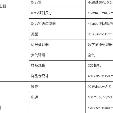
管
X-ray
不超过50kV, 0.2
生器
辐射尺寸
X-ray
1.2mm, 3mm, 7m
初级过滤器
自动切
X-ray
4 types (
类型
SDD (Silicon Drift
信号处理器
数字脉冲处理器
大气环境
空气
样品观察
相机
CCD
样品仓尺寸
460 x 360 x 150 m
操作
PC (Windows® 7)
电源
100-240V, 50/60
寸
590 x 590 x 400 m