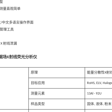
泵
测量直观简单
文
中文多语言操作界面
/
管理工具
射线泄漏
X
堀场
射线荧光分析仪
X
原理
能量分散性
射
X
目标应用
RoHS, ELV, Halog
测量元素
13Al - 92U
样品类型
固体
液体
粉末
,
,