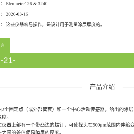
号：
Elcometer126 & 3240
间：
2026-03-16
绍：
这些仪器容易操作，是设计用于测量涂层厚度的。
留言
-21-
933058/54933060/54933358/5418
产品介绍
由2个固定点（或外部管套）和一个中心活动传感器，给出的涂
厚度。
在仪器上部有一个带凸边的螺钉，可使探头在500μm范围内伸缩
头之间的差值便是膜层的厚度。