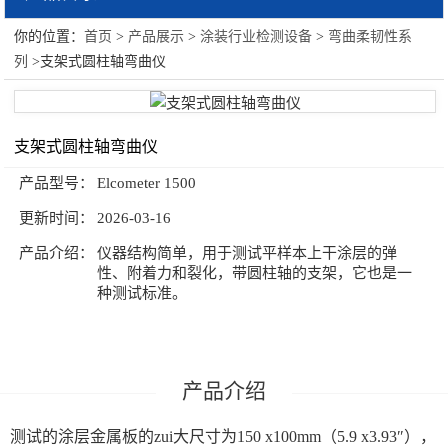
你的位置：
首页
>
产品展示
>
涂装行业检测设备
>
弯曲柔韧性系
涂装行业检测设备
列
>支架式圆柱轴弯曲仪
粘度系列
光泽计系列
支架式圆柱轴弯曲仪
附着力系列
产品型号：
Elcometer 1500
更新时间：
2026-03-16
涂膜制膜系列
产品介绍：
仪器结构简单，用于测试平样本上干涂层的弹
耐冲击系列
性、附着力和裂化，带圆柱轴的支架，它也是一
种测试标准。
测厚仪系列
弯曲柔韧性系列
产品介绍
原漆性能系列
测试的涂层金属板的zui大尺寸为150 x100mm（5.9 x3.93″），
环境测试系列