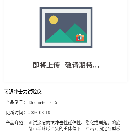
光泽计系列
公司新闻
技术文章
附着力系列
联系我们
涂膜制膜系列
耐冲击系列
测厚仪系列
弯曲柔韧性系列
原漆性能系列
可调冲击力试验仪
环境测试系列
产品型号：
Elcometer 1615
高速分散试验机系列
更新时间：
2026-03-16
测色系列
产品介绍：
测试涂层的抗冲击性延伸性、裂化或剥落。将底
部带半球形冲头的重体落下，冲击到固定在型板