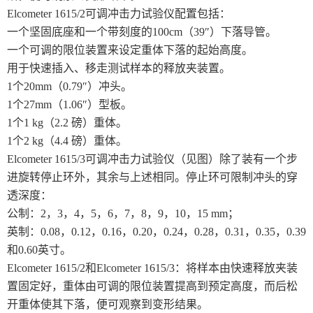
Elcometer 1615/2可调冲击力试验仪配置包括：
一个坚固底座和一个带刻度的100cm（39″）下落导管。
一个可调的限位装置来设定重体下落的起始高度。
用于快速插入、移走测试样本的释放夹装置。
1个20mm（0.79″）冲头。
1个27mm（1.06″）型板。
1个1 kg（2.2 磅）重体。
1个2 kg（4.4 磅）重体。
Elcometer 1615/3可调冲击力试验仪（见图）除了装有一个步
进旋转停止环外，其余与上述相同。停止环可限制冲头的穿
透深度：
公制：
2，3，4，5，6，7，8，9，10，15 mm；
英制：
0.08，0.12，0.16，0.20，0.24，0.28，0.31，0.35，0.39
和0.60英寸。
Elcometer 1615/2和Elcometer 1615/3：将样本由快速释放夹装
置固定好，重体由可调的限位装置提高到预定高度，而后松
开重体使其下落，便可观察到变形结果。