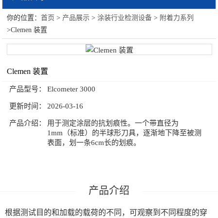
你的位置：
首页
>
产品展示
>
涂装行业检测设备
>
附着力系列
涂装行业检测设备
>Clemen 装置
粘度系列
光泽计系列
Clemen 装置
附着力系列
产品型号：
Elcometer 3000
更新时间：
2026-03-16
涂膜制膜系列
产品介绍：
用于测定涂层的抗划痕性。一个带直径为
耐冲击系列
1mm（标准）的半球形刀具，逐渐地下降至被测
表面，划一条6cm长的划痕。
测厚仪系列
弯曲柔韧性系列
产品介绍
原漆性能系列
根据测试目的和加载的载荷的不同，可观察到不同程度的穿
环境测试系列