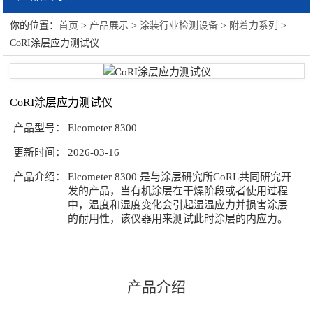
你的位置：
首页
>
产品展示
>
涂装行业检测设备
>
附着力系列
>
涂装行业检测设备
CoRI涂层应力测试仪
粘度系列
光泽计系列
CoRI涂层应力测试仪
附着力系列
产品型号：
Elcometer 8300
更新时间：
2026-03-16
涂膜制膜系列
产品介绍：
Elcometer 8300 是与涂层研究所CoRL共同研究开
耐冲击系列
发的产品，当有机涂层在干燥阶段或者使用过程
中，温度和湿度变化会引起湿温应力并损害涂层
测厚仪系列
的耐用性，该仪器用来测试此时涂层的内应力。
弯曲柔韧性系列
原漆性能系列
产品介绍
环境测试系列