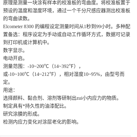
原理是测量一块涂有样本的校准板的弯曲度。将校准板置于
预设的温度和湿度环境，通过一个千分尺感应器测出校准板
高速分散试验机系列
的弯曲读数。
测色系列
Elcometer 8300 的编程设定测量时间从1秒到99小时。多种配
置备选：程序设定为手动或自动工作循环方式，数据可记录
耐摩擦试验系列
到打印机或计算机中。
数字显示。
电动开启。
测量范围：-10~200℃（14~392℉），
或-10~100℃（14~212℉），相对湿度10~95%，由型号而
定。
用途：
选择颜料、黏合剂、溶剂等研制出zui小内应力的物质。
制定具有*持久性的油漆配比。
研究涂膜的形成。
检测内应力变化对涂层老化的影响。