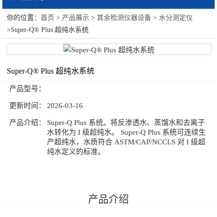
你的位置：
首页
>
产品展示
>
其余检测仪器设备
>
水分测定仪
其余检测仪器设备
>Super-Q® Plus 超纯水系统
Yakos65生物安全柜
美国BROOKFIELD
Super-Q® Plus 超纯水系统
Fischer镀层测厚仪
产品型号：
更新时间：
2026-03-16
英国艾德姆衡器
产品介绍：
Super-Q Plus 系统。将反渗透水、蒸馏水和去离子
水分测定仪
水转化为 I 级超纯水。 Super-Q Plus 系统可连续生
产超纯水，水质符合 ASTM/CAP/NCCLS 对 I 级超
美国GE
纯水定义的标准。
德国Petrotest测试仪
施泰力（Starrett）
产品介绍
岛津（大型仪器）