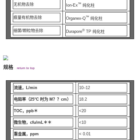
无机物去除
™
Ion-Ex
纯化柱
痕量有机物去除
™
Organex-Q
纯化柱
细菌/颗粒物去除
®
Durapore
TP 纯化柱
规格
return to top
流速，L/min
10–12
电阻率（25°C 时为 M？？cm）
18.2
TOC，ppb＊
<20
微生物，cfu/mL＊＊
<10
重金属，ppm
< 0.01