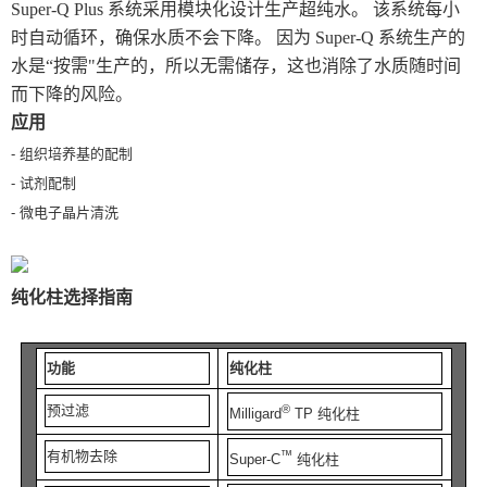
Super-Q Plus 系统采用模块化设计生产超纯水。 该系统每小
时自动循环，确保水质不会下降。 因为 Super-Q 系统生产的
福禄克Fluke元素分析仪
水是“按需"生产的，所以无需储存，这也消除了水质随时间
TIME时代检测仪器
而下降的风险。
应用
德国ELMA
- 组织培养基的配制
电子天平
- 试剂配制
- 微电子晶片清洗
莱伯泰科
瑞典AB显微测厚仪
纯化柱选择指南
三恩驰
功能
纯化柱
通用检测仪器
预过滤
®
Milligard
TP 纯化柱
国产色差仪
有机物去除
™
Super-C
纯化柱
德国jena