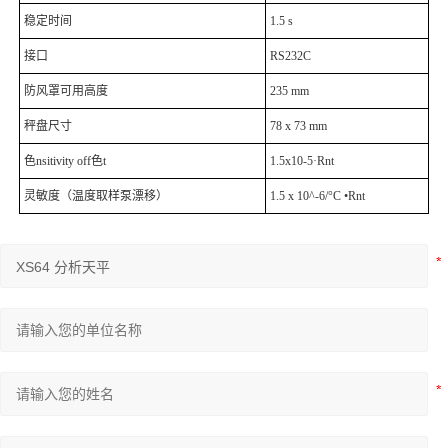
稳定时间
1.5 s
接口
RS232C
防风罩可用高度
235 mm
秤盘尺寸
78 x 73 mm
色nsitivity off色t
1.5x10-5·Rnt
灵敏度（温度取样泵漂移）
1.5 x 10^-6/°C •Rnt