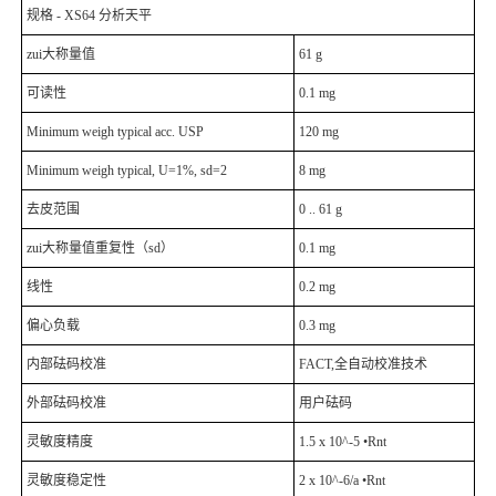
规格 - XS64 分析天平
zui大称量值
61 g
可读性
0.1 mg
Minimum weigh typical acc. USP
120 mg
Minimum weigh typical, U=1%, sd=2
8 mg
去皮范围
0 .. 61 g
zui大称量值重复性（sd）
0.1 mg
线性
0.2 mg
偏心负载
0.3 mg
内部砝码校准
FACT,全自动校准技术
外部砝码校准
用户砝码
灵敏度精度
1.5 x 10^-5 •Rnt
灵敏度稳定性
2 x 10^-6/a •Rnt