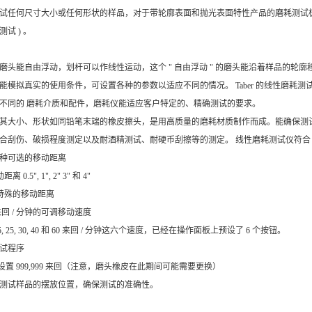
试任何尺寸大小或任何形状的样品，对于带轮廓表面和抛光表面特性产品的磨耗测试极为理
试 ) 。
磨头能自由浮动，划杆可以作线性运动，这个 " 自由浮动 " 的磨头能沿着样品的轮廓移
能模拟真实的使用条件，可设置各种的参数以适应不同的情况。 Taber 的线性磨耗测
不同的 磨耗介质和配件，磨耗仪能适应客户特定的、精确测试的要求。
其大小、形状如同铅笔末端的橡皮擦头，是用高质量的磨耗材质制作而成。能确保测
合刮伤、破损程度测定以及耐酒精测试、耐硬币刮擦等的测定。 线性磨耗测试仪符合 CE
5 种可选的移动距离
离 0.5", 1", 2" 3" 和 4"
做特殊的移动距离
5 来回 / 分钟的可调移动速度
15, 25, 30, 40 和 60 来回 / 分钟这六个速度，已经在操作面板上预设了 6 个按钮。
测试程序
i多设置 999,999 来回（注意，磨头橡皮在此期间可能需要更换）
测试样品的摆放位置，确保测试的准确性。