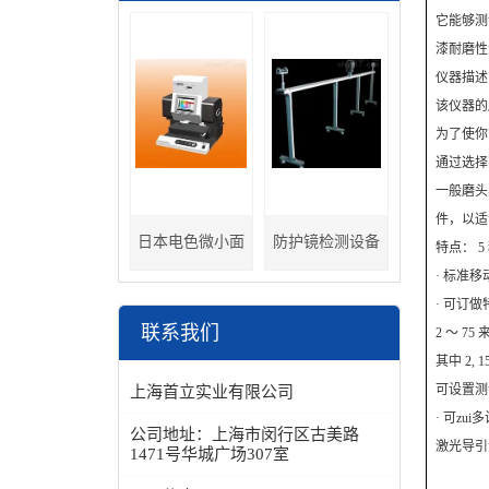
它能够测
漆耐磨性测
仪器描述
该仪器的
为了使你
通过选择
一般磨头
件，以适
日本电色微小面
防护镜检测设备
特点： 
· 标准移动距
分光色差计
· 可订
联系我们
2 ～ 7
其中 2, 
可设置
上海首立实业有限公司
· 可zu
公司地址：
上海市闵行区古美路
激光导引
1471号华城广场307室