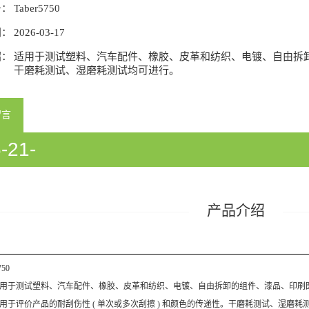
号：
Taber5750
间：
2026-03-17
绍：
适用于测试塑料、汽车配件、橡胶、皮革和纺织、电镀、自由拆
干磨耗测试、湿磨耗测试均可进行。
留言
-21-
933058/54933060/54933358/5418
产品介绍
750
用于测试塑料、汽车配件、橡胶、皮革和纺织、电镀、自由拆卸的组件、漆品、印刷
用于评价产品的耐刮伤性 ( 单次或多次刮擦 ) 和颜色的传递性。干磨耗测试、湿磨