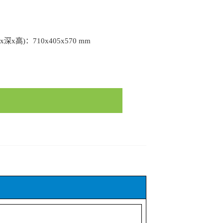
深x高)：710x405x570 mm
2486/28097339