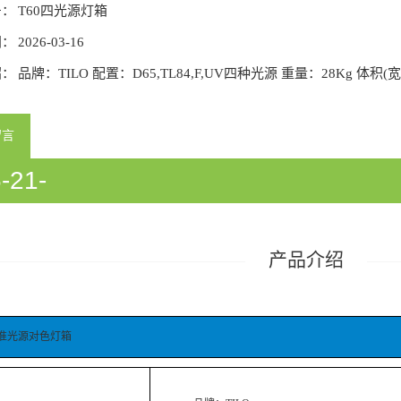
号：
T60四光源灯箱
间：
2026-03-16
绍：
品牌：TILO 配置：D65,TL84,F,UV四种光源 重量：28Kg 体积(宽x
留言
-21-
933058/54933060/54933358/5418
产品介绍
)标准光源对色灯箱