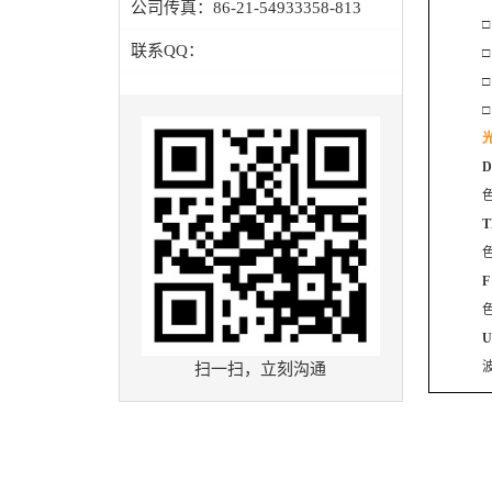
公司传真：
86-21-54933358-813
联系QQ：
D
色
色
色
U
波
扫一扫，立刻沟通