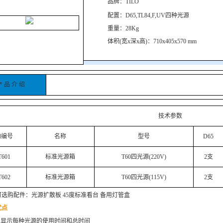
品牌：TILO
配置：D65,TL84,F,UV四种光源
重量：28Kg
体积(宽x深x高)：710x405x570 mm
产 品 介 绍
技术参数
购编号
名称
型号
D65
T601
标准光源箱
T60四光源(220V)
2支
T602
标准光源箱
T60四光源(115V)
2支
可选购配件：光源扩散板 45度标准看台 备用灯管盒
优点
□ 显示每种光源的使用时间和总时间