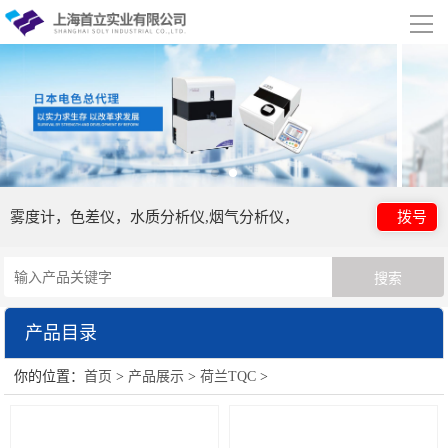
导
航
网站首页
关于我们
公司简介
合作伙伴
雾度计，色差仪，水质分析仪,烟气分析仪，
拨号
产品展示
荷兰TQC
产品目录
行业应用
你的位置：
首页
>
产品展示
>
荷兰TQC
>
荷兰TQC
视频展示
资讯中心