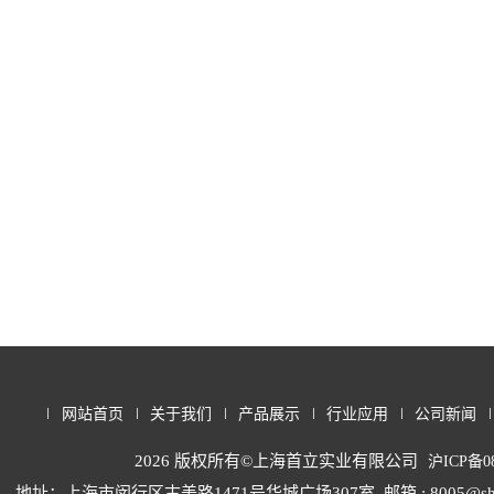
网站首页
关于我们
产品展示
行业应用
公司新闻
2026 版权所有©上海首立实业有限公司
沪ICP备08
地址：上海市闵行区古美路1471号华城广场307室
邮箱 : 8005@sh