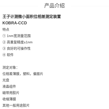
产品介绍
王子计测微小面积位相差测定装置
KOBRA-CCD
特点
① 1nm宽测量范围
② 高重复精度±1nm
③ 良好的可操作性
④ 软件
测定对象：
位相差薄膜，塑料，偏振片
光盘
液晶组件
磁带用胶片
收缩薄膜
其他一般用途胶片