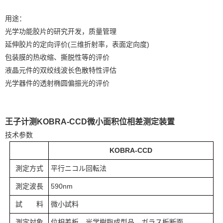
用途：
光学功能胶片的研究开发，质量管理
延伸胶片的定向评价(三维折射率，表面定向度)
包装膜的热收缩、撕脱性等的评价
液晶元件的双绞线波长色散特性评估
光学器件的透射椭圆偏振光的评价
王子计测KOBRA-CCD微小面积位相差测定装置
技术参数
KOBRA-CCD
測定方式
平行ニコル回転法
測定波長
590nm
試 料
微小試料
測定対象
位相差板、光学樹脂成型品、ガラス板断面