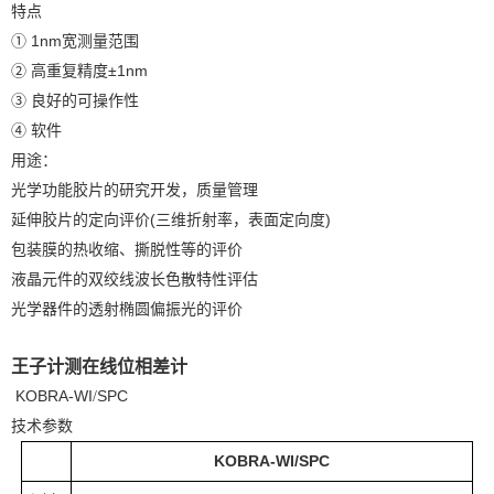
特点
1nm宽测量范围
①
高重复精度±1nm
②
的可操作性
③ 良好
软件
④
用途：
光学功能胶片的研究开发，质量管理
延伸胶片的定向评价(三维折射率，表面定向度)
包装膜的热收缩、撕脱性等的评价
液晶元件的双绞线波长色散特性评估
光学器件的透射椭圆偏振光的评价
王子计测在线位相差计
KOBRA-WI
SPC
/
技术参数
KOBRA-WI/SPC