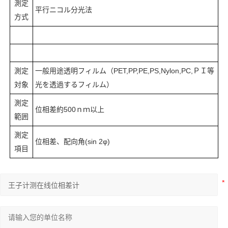
測定
平行ニコル分光法
方式
測定
一般用途透明フィルム（PET,PP,PE,PS,Nylon,PC,ＰＩ等
対象
光を透過するフィルム）
測定
位相差約500ｎｍ以上
範囲
測定
位相差、配向角(sin 2φ)
項目