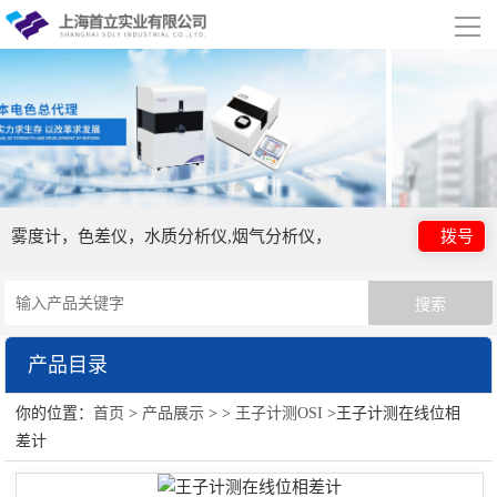
导
航
网站首页
关于我们
公司简介
合作伙伴
雾度计，色差仪，水质分析仪,烟气分析仪，
拨号
产品展示
王子计测OSI
产品目录
行业应用
你的位置：
首页
>
产品展示
> >
王子计测OSI
>王子计测在线位相
王子计测OSI
视频展示
差计
资讯中心