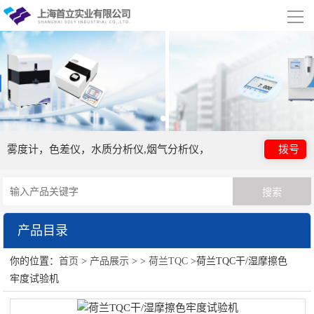
导
航
网站首页
关于我们
公司简介
合作伙伴
雾度计，色差仪，水质分析仪,烟气分析仪，
拨号
产品展示
荷兰TQC
产品目录
行业应用
你的位置：
首页
>
产品展示
> >
荷兰TQC
>荷兰TQC干/湿摩擦色
荷兰TQC
视频展示
牢度试验机
资讯中心