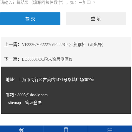
请输入计算结果（填写阿拉伯数字），如：三加四=7
上一篇：
VF2226/VF2227/VF2228TQC蔡恩杯（流出杯）
下一篇：
LD5850TQC粉末涂层测厚仪
地址：上海市闵行区古美路1471号华城广场307室
邮箱 : 8005@shsoly.com
sitemap
管理登陆