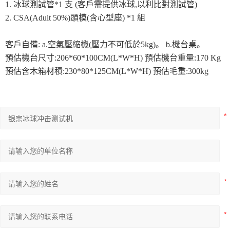
1. 冰球測試管*1 支 (客戶需提供冰球,以利比對測試管)
2. CSA(Adult 50%)
頭模(含心型座) *1 組
客戶自備: a.空氣壓縮機(壓力不可低於5kg)。 b.機台桌。
預估機台尺寸:206*60*100CM(L*W*H) 預估機台重量:170 Kg
預估含木箱材積:230*80*125CM(L*W*H) 預估毛重:300kg