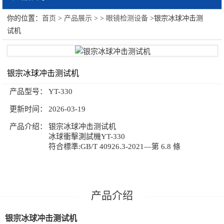
你的位置：
首页
>
产品展示
> >
眼镜检测设备
>银宗冰球冲击测
眼镜检测设备
试机
眼镜设备
光学测试系列
银宗冰球冲击测试机
物理测试系列
产品型号：
YT-330
更新时间：
2026-03-19
量计系列
产品介绍：
银宗冰球冲击测试机
英国INSPEC
冰球衝擊測試機YT-330
符合標準:GB/T 40926.3-2021—第 6.8 條
意大利LEMA
产品介绍
银宗冰球冲击测试机