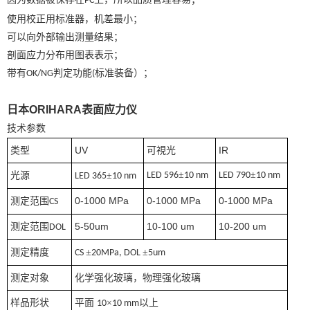
PC
使用校正用标准器，机差最小；
可以向外部输出测量结果；
剖面应力分布用图表表示；
带有
判定功能
标准装备）；
OK/NG
(
日本ORIHARA表面应力仪
技术参数
类型
UV
可視光
IR
光源
±
±
±
LED 596
10 nm
LED 790
10 nm
LED 365
10 nm
0-1000 MPa
0-1000 MPa
0-1000 MPa
测定范围
CS
5-50um
10-100 um
10-200 um
测定范围
DOL
测定精度
±
±
CS
20MPa, DOL
5um
测定对象
化学强化玻璃，物理强化玻璃
样品形状
平面
×
以上
10
10 mm