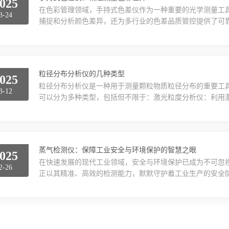
025
在色彩管理领域，手持式色差仪作为一种重要的光学测量工
3-24
捕捉和分析颜色差异，还为多行业的色差品质管控提供了可
步骤及一些注意事项，以展现其在色彩检测中的重要作用。
性。其工作原理基于模拟人眼对红、绿、蓝光的感应，并结合L
值)，进而计算出颜色容差△E以及△L、△a、△b值，用于试..
粒径分布分析仪的几种类型
025
粒径分布分析仪是一种用于测量颗粒物质粒径分布的重要工
3-12
可以分为多种类型，包括但不限于：激光粒度分析仪：利用
光强度，计算出颗粒的粒径分布。沉降式粒度分析仪：基于
仪：通过测量颗粒通过小孔时产生的电阻变化来推算粒径。
粒径。除了上面提到的激光粒度分析仪、沉降式粒度分析仪、电
蒸气检测仪：保障工业安全与环境保护的智慧之眼
025
在快速发展的现代工业领域，安全与环境保护已成为不可忽
2-26
正以其精准、高效的检测能力，默默守护着工业生产的安全
应用场景、重要性、技术创新以及未来展望四个方面，深入
泛性蒸气检测仪广泛应用于石油、化工、制药、食品加工、
漏一旦未能及时发现，后果不堪设想。能够实时监测空气中的可