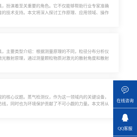
具，扮演着至关重要的角色。它不仅能够帮助行业专家准确
靠的技术支持。本文将深入探讨工作原理、应用领域、操作
手持式色差仪设计初衷是为了实现颜色测量的便捷性和准确
ab色彩空间理论，通过测量样品的颜色参数(如L、a、b
.
具，主要类型介绍：根据测量原理的不同，粒径分布分析仪
激光散射原理，通过测量颗粒物质对激光的散射角度和散射
颗粒在液体中的沉降速度来测量粒径分布。电阻法粒径分析
声波粒径分析仪：利用声波在颗粒物质中的传播特性来测量
阻法粒径...
视的核心议题。蒸气检测仪，作为这一领域内的关键设备，
在线咨询
防线，同时也为环境保护贡献了不可小觑的力量。本文将从
探讨这一高科技产品的价值与深远影响。一、应用场景的广
仓储物流等多个行业。在石油化工行业，易燃易爆的蒸气泄
燃气体或...
QQ客服