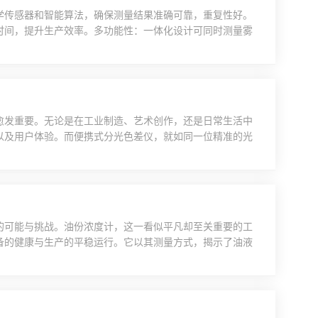
学传感器和智能算法，确保测量结果准确可靠，重复性好。
时间，提升生产效率。多功能性：一体化设计可同时测量雾
动化：配备智能程序控制和数据分析功能，支持自动校准、
10-2008、ASTMD1003等国际标准，满足质量体系审核
愈发重要。无论是在工业制造、艺术创作，还是日常生活中
以及用户体验。而便携式分光色差仪，就如同一位精准的光
，便携式分光色差仪基于光学技术与精密的传感器系统。它
绚丽的七彩光谱。这些分解后的光线经过特定的光学路径，
度，进而...
的可能与挑战。油份浓度计，这一看似平凡却至关重要的工
备的健康与生产的平稳运行。它以其测量方式，揭示了油液
角色定位在复杂的工业体系中，润滑油、液压油等各类油液
随着时间的推移，这些油液中会混入杂质、水分，甚至因磨
正是那把...