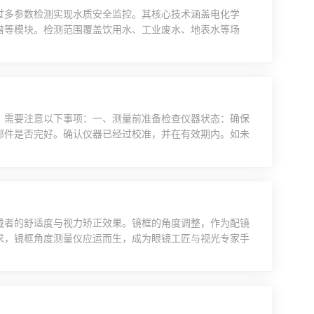
过多参数检测实现水质安全监控。其核心技术涵盖电化学
谱等模块。检测范围覆盖饮用水、工业废水、地表水等场
生物指标。为了保证水质检测仪长期稳定运行并提供准确可靠
保养步骤和建议：1、日常检查与清洁（1）外部清洁：每
保持外...
，需要注意以下事项：一、测量前准备检查仪器状态：确保
部件是否完好。确认仪器已经过校准，并在有效期内。如未
被测物体表面的灰尘、油污、指纹等污染物，确保表面干
如打磨、抛光等，以提高测量的准确性。选择合适的测量角
说，高光泽...
戴者的舒适度与视力矫正效果。镜框的角度调整，作为配镜
求，镜框角度测量仪应运而生，成为眼镜工匠与视光专家手
对提升眼镜制作质量的重要作用，而不涉及其具体优点、特
测量仪基于传感技术和图像处理算法，能够实现对镜框各项
分辨率摄...