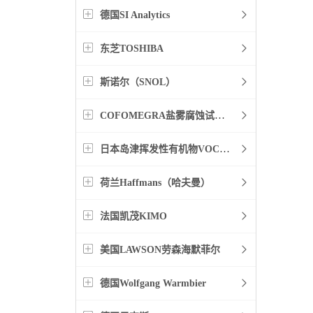
德国SI Analytics
东芝TOSHIBA
斯诺尔（SNOL）
COFOMEGRA盐雾腐蚀试验箱
日本岛津挥发性有机物VOC检测
荷兰Haffmans（哈夫曼）
法国凯茂KIMO
美国LAWSON劳森海默菲尔
德国Wolfgang Warmbier