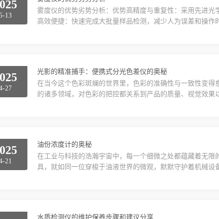
025
雾度仪的优势劣势分析：优势高精度与重复性：采用先进光
5-13
高效便捷：快速完成大批量样品检测，减少人为误差和操作
度、透光率、色度等参数，适应多种应用场景。智能化与自
数据存储与导出，简化操作流程。标准化与合规性：符合GB/T24
要求。三、劣势成本较高：高精度雾度仪价格昂贵...
光影的精准捕手：便携式分光色差仪的奥秘
025
在当今这个色彩斑斓的世界里，色彩的准确性与一致性变得
4-27
的诸多领域，对色彩的把控都关系到产品的质量、视觉效果
影捕手，在色彩的世界里扮演着关键角色。从基本原理来看
通过将光线分解成不同波长的成分，就像把一束白光拆解成
被传感器逐一捕捉和分析。传感器能够测量每个波长下光线的强
油份浓度计的奥秘
025
在工业与科技的浩瀚宇宙中，每一个细微之处都蕴藏着无限
4-21
具，就如同一位穿梭于油液世界的微观，默默守护着机械设
中那些肉眼难以捕捉的秘密，成为工业生产中的一环。一、
如同机器的血液，滋养着庞大机械体的每一个细胞。然而，
损产生的金属微粒，其浓度变化直接影响着设备的性能与寿命。
水质检测仪的维护保养步骤和建议分享