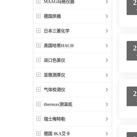
2
MAAG玛格仪器
德国烘箱
日本三菱化学
美国哈希HACH
2
进口色差仪
显微测厚仪
气体检测仪
2
thermax测温纸
瑞士梅特勒
德国 IKA艾卡