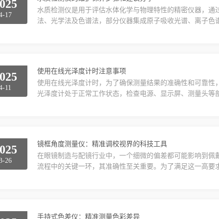
025
水质检测仪是用于评估水体化学与物理特性的精密仪器，通
4-17
法、光学法及色谱法，部分仪器集成原子吸收光谱、离子色
景，典型参数包括COD、BOD、氨氮、总磷、重金属及微
的测量结果，定期维护保养至关重要。以下是一些关键的维护
日使用后，应用干净柔软的布擦拭仪器外壳，去除灰尘和污渍，
使用在线光泽度计时注意事项
025
使用在线光泽度计时，为了确保测量结果的准确性和可靠性
4-11
光泽度计处于正常工作状态，检查电源、显示屏、测量头等
校准或校准过期，需先进行校准操作。清洁被测表面：清除
净、平整。对于不平整的表面，可能需要进行适当的处理，
度：根据被测物体的光泽度特性，选择合适的测量角度。一般来
镜框角度测量仪：精准调校视界的科技工具
025
在眼镜制造与配镜行业中，一个细微的偏差都可能影响到佩
3-26
流程中的关键一环，其准确性至关重要。为了满足这一高要
中的精密仪器。本文将深入探讨工作原理、应用范畴以及其
点或历史背景。一、工作原理：科技与精度的融合镜框角度
角度参数的高精度测量。其核心部件通常包括高精度旋转轴、高
手持式色差仪：精准测量色彩差异