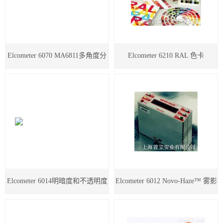
德国烘箱
日本三菱化学
Elcometer 6070 MA6811多角度分
Elcometer 6210 RAL 色卡
美国哈希HACH
光光度计
进口色差仪
显微测厚仪
气体检测仪
thermax测温纸
Elcometer 6014明暗度和不透明度
Elcometer 6012 Novo-Haze™ 雾影
瑞士梅特勒
测定仪
仪
德国 IKA艾卡