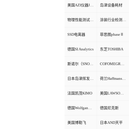
美国AZI仪器Jerome环境检测仪器
岛津设备耗材
物理性能测试仪器
涂装行业检测设备
SSD电离器
菲思图phaseⅡ
德国SI Analytics
东芝TOSHIBA
斯诺尔（SNOL）
COFOMEGRA盐雾腐蚀试验箱
日本岛津挥发性有机物VOC检测
荷兰Haffmans（哈夫曼）
法国凯茂KIMO
美国LAWSON劳森海默菲尔
德国Wolfgang Warmbier
德国尼克斯
美国博勒飞
日本AND天平