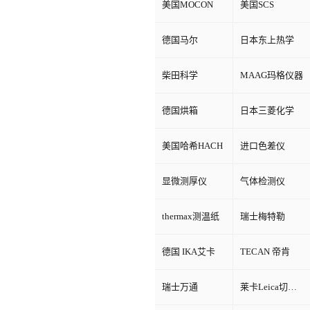
美国MOCON
美国SCS
德国马尔
日本东上热学
柴田科学
MAAG玛格仪器
德国烘箱
日本三菱化学
美国哈希HACH
进口色差仪
显微测厚仪
气体检测仪
thermax测温纸
瑞士梅特勒
德国 IKA艾卡
TECAN 帝肯
瑞士万通
莱卡Leica切片机和显微镜