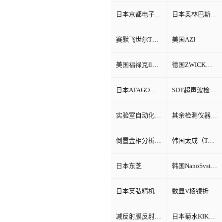
日本京都电子KEM
日本奥林巴斯Olympus
赛默飞世尔Thermo Fisher
美国AZI
美国福禄克fluke
德国ZWICK兹韦克
日本ATAGO（爱宕）折光仪
SDT超声波检测仪
实验室自动化系统
其余检测仪器设备
倒置金相分析显微镜
韩国太成（TAE SUNG）
日本东芝
韩国NanoSvstem
日本英弘精机
数显V棱镜折射率测试仪
减反射膜反射比智能测试仪
日本菊水KIKUSUI