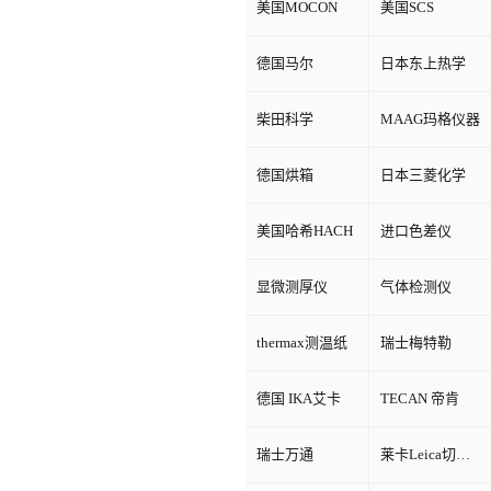
美国MOCON
美国SCS
德国马尔
日本东上热学
柴田科学
MAAG玛格仪器
德国烘箱
日本三菱化学
美国哈希HACH
进口色差仪
显微测厚仪
气体检测仪
thermax测温纸
瑞士梅特勒
德国 IKA艾卡
TECAN 帝肯
瑞士万通
莱卡Leica切片机和显微镜