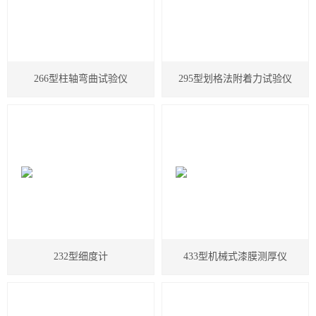
德国烘箱
日本三菱化学
266型柱轴弯曲试验仪
295型划格法附着力试验仪
美国哈希HACH
进口色差仪
显微测厚仪
气体检测仪
thermax测温纸
232型细度计
433型机械式漆膜测厚仪
瑞士梅特勒
德国 IKA艾卡