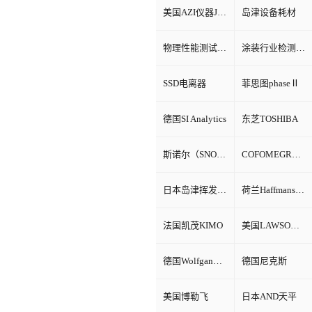
美国AZI仪器Jerome环境检测仪器
岛津设备耗材
物理性能测试仪器
涂装行业检测设备
SSD电离器
菲思图phaseⅡ
德国SI Analytics
东芝TOSHIBA
斯诺尔（SNOL）
COFOMEGRA盐雾腐蚀试验箱
日本岛津挥发性有机物VOC检测
荷兰Haffmans（哈夫曼）
法国凯茂KIMO
美国LAWSON劳森海默菲尔
德国Wolfgang Warmbier
德国尼克斯
美国博勒飞
日本AND天平