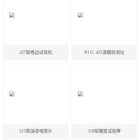
TECAN 帝肯
瑞士万通
莱卡Leica切片机和显微镜
227型卷边试验机
P.I.G. 455漆膜检测仪
美国AZI仪器Jerome环境检测仪器
岛津设备耗材
物理性能测试仪器
涂装行业检测设备
SSD电离器
菲思图phaseⅡ
515型油漆电阻计
318型硬度试验棒