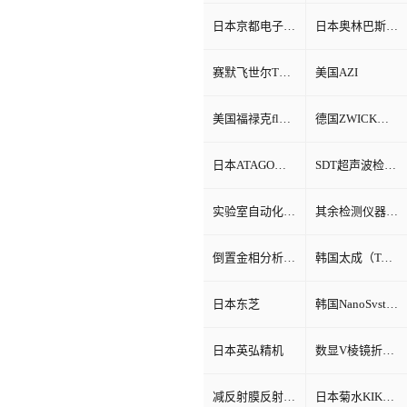
日本京都电子KEM
日本奥林巴斯Olympus
赛默飞世尔Thermo Fisher
美国AZI
美国福禄克fluke
德国ZWICK兹韦克
日本ATAGO（爱宕）折光仪
SDT超声波检测仪
实验室自动化系统
其余检测仪器设备
倒置金相分析显微镜
韩国太成（TAE SUNG）
日本东芝
韩国NanoSvstem
日本英弘精机
数显V棱镜折射率测试仪
减反射膜反射比智能测试仪
日本菊水KIKUSUI