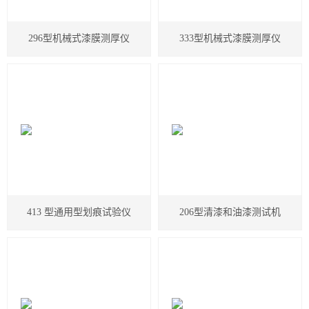
试剂胶水耗材
296型机械式漆膜测厚仪
333型机械式漆膜测厚仪
美国TPS
日本爱泰克（ETAC）
英国ELGA超纯水机
美国MOCON
美国SCS
德国马尔
413 型通用型划痕试验仪
206型清漆和油漆测试机
日本东上热学
柴田科学
MAAG玛格仪器