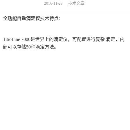
2016-11-28
技术文章
眼镜检测设备
美国MOCON
美国SCS
全功能自动滴定仪
技术特点：
HORIBA（理科学）
德国马尔
日本东上热学
试剂胶水耗材
TitroLine 7000是世界上的滴定仪，可配置进行复杂
滴定，内
柴田科学
MAAG玛格仪器
部可以存储50种滴定方法。
美国TPS
德国烘箱
日本三菱化学
日本爱泰克（ETAC）
美国哈希HACH
进口色差仪
英国ELGA超纯水机
显微测厚仪
气体检测仪
美国MOCON
thermax测温纸
瑞士梅特勒
美国SCS
德国 IKA艾卡
TECAN 帝肯
德国马尔