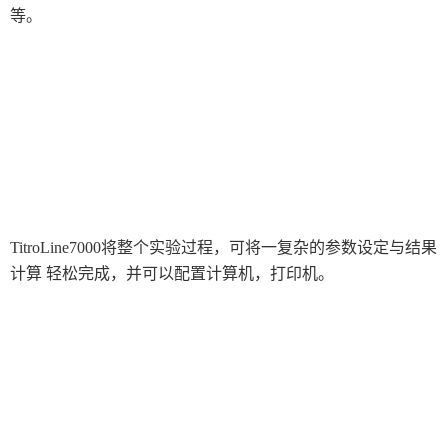
等。
美国博勒飞
日本AND天平
瑞士梅特勒
日本京都电子KEM
日本奥林巴斯Olympus
德国 IKA艾卡
赛默飞世尔Thermo Fisher
美国AZI
TECAN 帝肯
美国福禄克fluke
德国ZWICK兹韦克
瑞士万通
日本ATAGO（爱宕）折光仪
SDT超声波检测仪
莱卡Leica切片机和显微镜
TitroLine7000将整个实验过程，可将一复杂的参数设定与结果
实验室自动化系统
其余检测仪器设备
计算
轻松完成，并可以配置计算机，打印机。
美国AZI仪器Jerome环境检测仪器
倒置金相分析显微镜
韩国太成（TAE SUNG）
岛津设备耗材
日本东芝
韩国NanoSvstem
物理性能测试仪器
日本英弘精机
数显V棱镜折射率测试仪
涂装行业检测设备