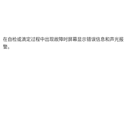
减反射膜反射比智能测试仪
日本菊水KIKUSUI
SSD电离器
上海首立
日本TOPCON
菲思图phaseⅡ
德国SI Analytics
柴田科学SIBATA
王子计测OSI
在自检或滴定过程中出现故障时屏幕显示错误信息和声光报
警。
东芝TOSHIBA
日本光洋热系统
日本UBM
斯诺尔（SNOL）
英国迈菱Mecmesin
美国Pollution Control Products
COFOMEGRA盐雾腐蚀试验箱
荷兰TQC
日本中村科学
日本岛津挥发性有机物VOC检测
荷兰microLAN
日本EKO
荷兰Haffmans（哈夫曼）
James Heal
英国ATAC
法国凯茂KIMO
being
Micro Support