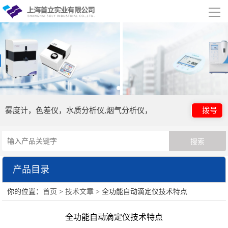
导
航
网站首页
关于我们
公司简介
合作伙伴
雾度计，色差仪，水质分析仪,烟气分析仪，
拨号
产品展示
日本电色仪器
HORIBA（过程&环境）
产品目录
眼镜检测设备
HORIBA（理科学）
你的位置：
首页
>
技术文章
> 全功能自动滴定仪技术特点
日本电色仪器
试剂胶水耗材
美国TPS
全功能自动滴定仪技术特点
HORIBA（过程&环境）
日本爱泰克（ETAC）
英国ELGA超纯水机