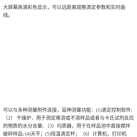
瑞士万通
莱卡Leica切片机和显微镜
日本东上热学
大屏幕高清彩色显示，可以远距离观察滴定参数和实时曲
线。
美国AZI仪器Jerome环境检测仪器
岛津设备耗材
柴田科学
物理性能测试仪器
涂装行业检测设备
MAAG玛格仪器
SSD电离器
菲思图phaseⅡ
德国烘箱
日本三菱化学
德国SI Analytics
东芝TOSHIBA
美国哈希HACH
斯诺尔（SNOL）
COFOMEGRA盐雾腐蚀试验箱
进口色差仪
日本岛津挥发性有机物VOC检测
荷兰Haffmans（哈夫曼）
显微测厚仪
可以与多种测量附件连接，延伸测量功能：(1)滴定控制软件;
法国凯茂KIMO
美国LAWSON劳森海默菲尔
（2）
干燥炉，用于测定难溶或不溶样品或者与卡氏试剂反应
气体检测仪
的物质的水分
含量; （3）均质器，用于在样品池中直接搅拌
德国Wolfgang Warmbier
德国尼克斯
破碎样品; (4)天平；
(5)恒温滴定杯；（6）计算机，打印机
thermax测温纸