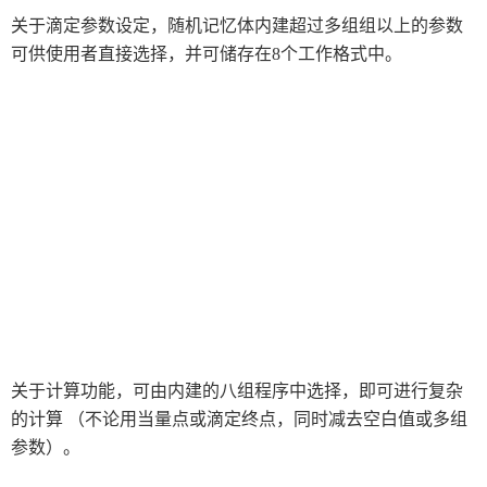
美国LAWSON劳森海默菲尔
关于滴定参数设定，随机记忆体内建超过多组组以上的参数
日本LUCEO
日本HEIDON
可供使用
者直接选择，并可储存在8个工作格式中。
德国Wolfgang Warmbier
伊斯拉视像ISRA VISION
日本理研
德国尼克斯
IMASS
英国OTI
美国博勒飞
NIKKATO
红魔鬼Red Devil
日本AND天平
韩国NanoSystem
雅马拓YAMATO
日本京都电子KEM
美国RoadVista
大明化学工業株式会社
日本奥林巴斯Olympus
折原製作所ORIHARA
日本JASCO
赛默飞世尔Thermo Fisher
关于计算功能，可由内建的八组程序中选择，即可进行复杂
的计算
（不论用当量点或滴定终点，同时减去空白值或多组
岛津
日本TECMAN
美国AZI
参数）。
美国Thwing-Albert
日本U-TECHNOLOGY
美国福禄克fluke