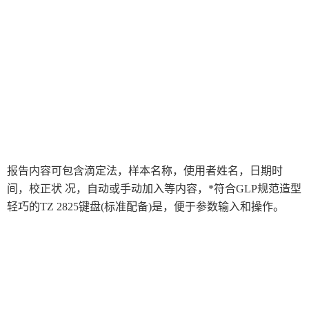
德国ZWICK兹韦克
美国首立
萩原工業株式会社HAGIHARA
日本ATAGO（爱宕）折光仪
写真化学SHASHIN KAGAKU
日立HITACHI
SDT超声波检测仪
日本INTEC
MOCON
实验室自动化系统
日本KETT
日本HIRAYAMA
其余检测仪器设备
报告内容可包含滴定法，样本名称，使用者姓名，日期时
日本OSG
美国AXOMETRICS
间，校正状
况，自动或手动加入等内容，*符合GLP规范造型
倒置金相分析显微镜
轻巧的TZ 2825
键盘(标准配备)是，便于参数输入和操作。
伊原電子IHARA
住友化学SUMITOMO
韩国太成（TAE SUNG）
TSI
駿河精機SURUGA SEIKI
日本东芝
德国拜佴BIT
日本MCRL
韩国NanoSvstem