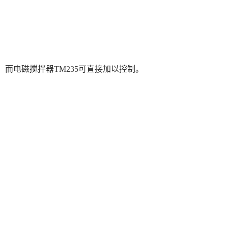
日本AcroEdge
日本住化分析SCAS
日本英弘精机
日本フェザーFeather
数显V棱镜折射率测试仪
行业应用
减反射膜反射比智能测试仪
而电磁搅拌器TM235可直接加以控制。
视频展示
日本菊水KIKUSUI
资讯中心
上海首立
公司新闻
技术文章
日本TOPCON
联系我们
柴田科学SIBATA
王子计测OSI
日本光洋热系统