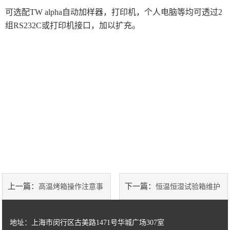
日本UBM
可选配TW alpha自动加样器，打印机，个人电脑等均可透过2
组RS232C或打印机接口，加以扩充。
英国迈菱Mecmesin
美国Pollution Control Products
荷兰TQC
日本中村科学
荷兰microLAN
日本EKO
James Heal
上一篇：
下一篇：
高温烤箱操作注意事
恒温恒湿试验箱维护
英国ATAC
项
保养
地址：上海市闵行区古美路1471号华城广场307室
being