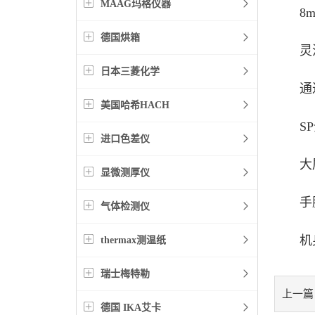
MAAG玛格仪器
8mm
德国烘箱
灵活
日本三菱化学
通过
美国哈希HACH
SP分
进口色差仪
大屏
显微测厚仪
手腕
气体检测仪
机身
thermax测温纸
瑞士梅特勒
上一篇
德国 IKA艾卡