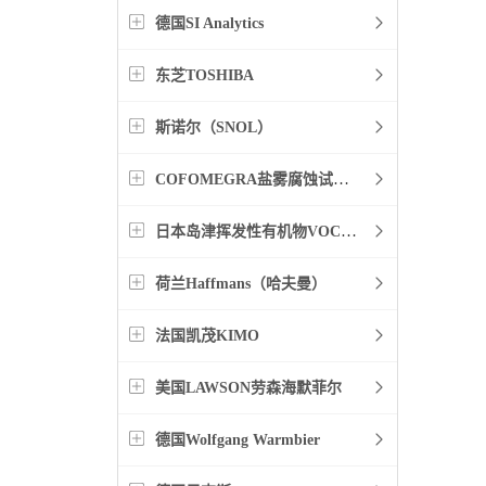
德国SI Analytics
东芝TOSHIBA
斯诺尔（SNOL）
COFOMEGRA盐雾腐蚀试验箱
日本岛津挥发性有机物VOC检测
荷兰Haffmans（哈夫曼）
法国凯茂KIMO
美国LAWSON劳森海默菲尔
德国Wolfgang Warmbier