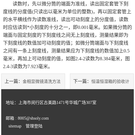
读数时，先以微分筒的端面为准线，读出固定套管下刻
TECAN 帝肯
度线的分度值(只读出以毫米为单位的整数)，再以固定套管上
的水平横线作为读数准线，读出可动刻度上的分度值，读数
瑞士万通
时应估读到*小刻度的十分之一，即0.001毫米。如果微分筒的
端面与固定刻度的下刻度线之间无上刻度线，测量结果即为
莱卡Leica切片机和显微镜
下刻度线的数值加可动刻度的值；如微分筒端面与下刻度线
之间有一条上刻度线，测量结果应为下刻度线的数值加上0.5
美国AZI仪器Jerome环境检测仪器
毫米，再加上可动刻度的值，如图2.4-2读数为8.384毫米，图
岛津设备耗材
2.4-3读数为7.923毫米。
物理性能测试仪器
上一篇：
下一篇：
金相显微镜清洗方法
恒温恒湿箱的验收计
涂装行业检测设备
量方法
地址：上海市闵行区古美路1471号华城广场307室
SSD电离器
邮箱 : 8005@shsoly.com
菲思图phaseⅡ
sitemap
管理登陆