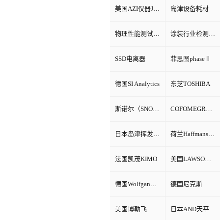
美国AZI仪器Jerome环境检测仪器
岛津设备耗材
物理性能测试仪器
涂装行业检测设备
SSD电离器
菲思图phaseⅡ
德国SI Analytics
东芝TOSHIBA
斯诺尔（SNOL）
COFOMEGRA盐雾腐蚀试验箱
日本岛津挥发性有机物VOC检测
荷兰Haffmans（哈夫曼）
法国凯茂KIMO
美国LAWSON劳森海默菲尔
德国Wolfgang Warmbier
德国尼克斯
美国博勒飞
日本AND天平