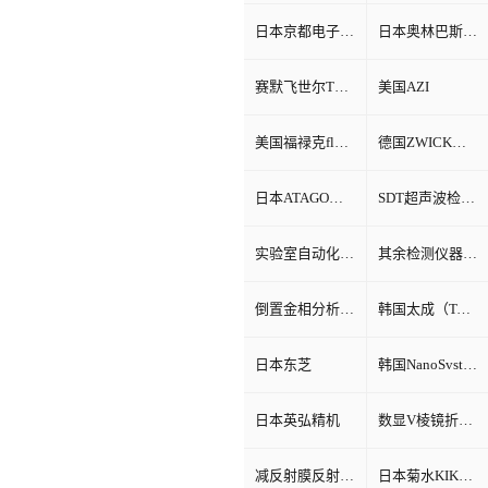
日本京都电子KEM
日本奥林巴斯Olympus
赛默飞世尔Thermo Fisher
美国AZI
美国福禄克fluke
德国ZWICK兹韦克
日本ATAGO（爱宕）折光仪
SDT超声波检测仪
实验室自动化系统
其余检测仪器设备
倒置金相分析显微镜
韩国太成（TAE SUNG）
日本东芝
韩国NanoSvstem
日本英弘精机
数显V棱镜折射率测试仪
减反射膜反射比智能测试仪
日本菊水KIKUSUI