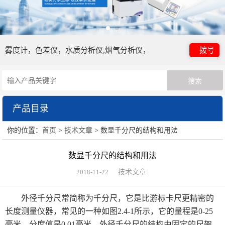
雾度计，色差仪，水质分析仪,烟气分析仪，
拨号
产品目录
你的位置：
首页
>
技术文章
> 数显千分尺的结构和用法
日本电色仪器
数显千分尺的结构和用法
HORIBA（过程&环境）
2018-11-22
技术文章
眼镜检测设备
外径千分尺常简称为千分尺，它是比游标卡尺更精密的
HORIBA（理科学）
长度测量仪器，常见的一种如图2.4-1所示，它的量程是0-25
毫米，分度值是0.01毫米。外径千分尺的结构由固定的尺架、