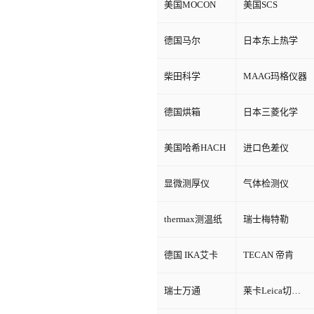
美国MOCON
美国SCS
德国马尔
日本东上热学
柴田科学
MAAG玛格仪器
德国烘箱
日本三菱化学
美国哈希HACH
进口色差仪
显微测厚仪
气体检测仪
thermax测温纸
瑞士梅特勒
德国 IKA艾卡
TECAN 帝肯
瑞士万通
莱卡Leica切片机和显微镜