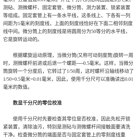
试剂胶水耗材
测砧、测微螺杆、固定套管、微分筒、测力装置、锁紧装置
等组成。固定套管上有一条水平线，这条线上、下各有一列
美国TPS
间距为1毫米的刻度线，上面的刻度线恰好在下面二相邻刻度
线中间。微分筒上的刻度线是将圆周分为50等分的水平线，
日本爱泰克（ETAC）
它是旋转运动的。
英国ELGA超纯水机
根据螺旋运动原理，当微分筒(又称可动刻度筒)旋转一周
美国MOCON
时，测微螺杆前进或后退一个螺距──0.5毫米。这样，当微分
筒旋转一个分度后，它转过了1/50周，这时螺杆沿轴线移动了
美国SCS
1/50×0.5毫米=0.01毫米，因此，使用千分尺可以准确读出0.01
毫米的数值。
德国马尔
数显千分尺
的零位校准
日本东上热学
使用千分尺时先要检查其零位是否校准，因此先松开锁
柴田科学
紧装置，清除油污，特别是测砧与测微螺杆间接触面要清洗
干净。检查微分筒的端面是否与固定套管上的零刻度线重
MAAG玛格仪器