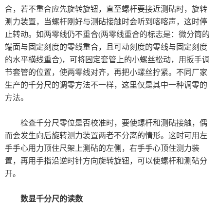
合，若不重合应先旋转旋钮，直至螺杆要接近测砧时，旋转
德国烘箱
测力装置，当螺杆刚好与测砧接触时会听到喀喀声，这时停
止转动。如两零线仍不重合(两零线重合的标志是：微分筒的
日本三菱化学
端面与固定刻度的零线重合，且可动刻度的零线与固定刻度
的水平横线重合)，可将固定套管上的小螺丝松动，用扳手调
美国哈希HACH
节套管的位置，使两零线对齐，再把小螺丝拧紧。不同厂家
生产的千分尺的调零方法不一样，这里仅是其中一种调零的
进口色差仪
方法。
显微测厚仪
检查千分尺零位是否校准时，要使螺杆和测砧接触，偶
而会发生向后旋转测力装置两者不分离的情形。这时可用左
气体检测仪
手手心用力顶住尺架上测砧的左侧，右手手心顶住测力装
thermax测温纸
置，再用手指沿逆时针方向旋转旋钮，可以使螺杆和测砧分
开。
瑞士梅特勒
数显千分尺
的读数
德国 IKA艾卡