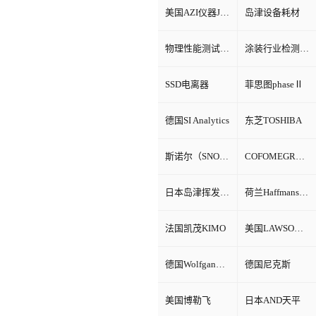
美国AZI仪器Jerome环境检测仪器
岛津设备耗材
物理性能测试仪器
涂装行业检测设备
SSD电离器
菲思图phaseⅡ
德国SI Analytics
东芝TOSHIBA
斯诺尔（SNOL）
COFOMEGRA盐雾腐蚀试验箱
日本岛津挥发性有机物VOC检测
荷兰Haffmans（哈夫曼）
法国凯茂KIMO
美国LAWSON劳森海默菲尔
德国Wolfgang Warmbier
德国尼克斯
美国博勒飞
日本AND天平