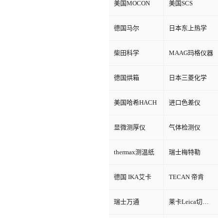
美国MOCON
美国SCS
德国马尔
日本东上热学
柴田科学
MAAG玛格仪器
德国烘箱
日本三菱化学
美国哈希HACH
进口色差仪
显微测厚仪
气体检测仪
thermax测温纸
瑞士梅特勒
德国 IKA艾卡
TECAN 帝肯
瑞士万通
莱卡Leica切片机和显微镜