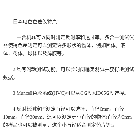
德国烘箱
日本电色色差仪特点：
日本三菱化学
1.一台机器可以同时测定反射率和透过率，多合一测试仪
美国哈希HACH
器使得色差测定可以测定许多形状的物体，例如固体，液
体，粉体，球体以及薄膜等。
进口色差仪
2.具有闪动测试功能，可以长时间稳定测试并获得地测试
显微测厚仪
数据。
气体检测仪
3.Muncell色彩系统(HVC)可以从C/2度和D65/2度选择。
thermax测温纸
4.反射比测定时测定直径可以选择，直径6mm，直径
瑞士梅特勒
10mm，直径30mm，还可以测定更小直径的物体(直径为3mm
的样品也可以被测量，这个小直径适合测定药片等)。
德国 IKA艾卡