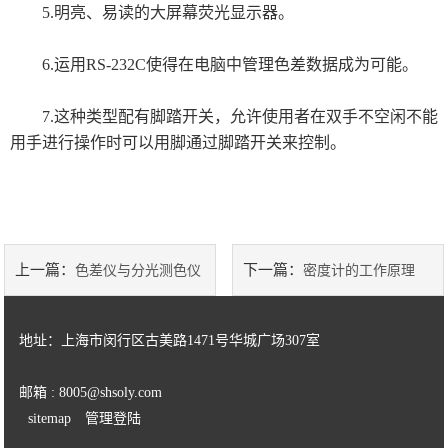
5.明亮、易读的大屏幕荧光显示器。
TECAN 帝肯
6.运用RS-232C使得在电脑中管理色差数据成为可能。
瑞士万通
7.这种类型配有脚踏开关，允许使用者在双手不空闲不能
莱卡Leica切片机和显微镜
用手进行操作时可以用脚通过脚踏开关来控制。
美国AZI仪器Jerome环境检测仪器
岛津设备耗材
物理性能测试仪器
上一篇：
下一篇：
色差仪与分光测色仪
密度计的工作原理
涂装行业检测设备
的应用区别
地址：上海市闵行区古美路1471号华城广场307室
SSD电离器
邮箱 : 8005@shsoly.com
菲思图phaseⅡ
sitemap
管理登陆