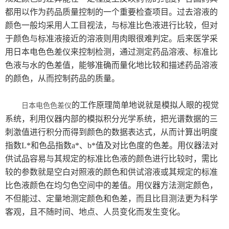
试剂胶水耗材
都用以作为药品质量控制的一个重要检查项目。过去溶液的
颜色一般均采用人工目视法，与标准比色液进行比较，但对
美国TPS
于颜色与标准液接近的溶液则用肉眼很难判定。后来医学采
用日本电色色差仪来控制检测，通过测定药品溶液、标准比
日本爱泰克（ETAC）
色液与水的色差值，能够准确而量化地比较和描述药品溶液
的颜色，从而控制药品的质量。
英国ELGA超纯水机
美国MOCON
的工作原理简单地说就是模拟人眼的视觉
日本电色色差仪
系统，利用仪器内部的模拟积分光学系统，把光谱数据的三
美国SCS
刺激值进行积分而得到颜色的数据表达式，从而计算出明度
指数L*和色品指数a*、b*值及对比色度的色差。用仪器法对
德国马尔
供试品容易与其规定的标准比色液的颜色进行比较时，需比
较的参数就是空白对照液的颜色和供试溶液或其规定的标准
日本东上热学
比色液颜色在均匀色空间中的差值。用仪器方法测定颜色，
不但能过、定量地测定颜色和色差，而且比目测法更为科学
柴田科学
客观，且不随时间、地点、人员变化而发生变化。
MAAG玛格仪器