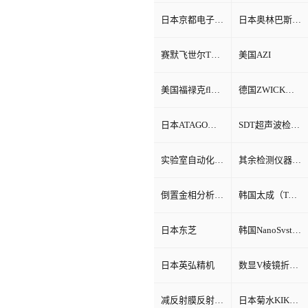
日本京都电子KEM
日本奥林巴斯Olympus
赛默飞世尔Thermo Fisher
美国AZI
美国福禄克fluke
德国ZWICK兹韦克
日本ATAGO（爱宕）折光仪
SDT超声波检测仪
实验室自动化系统
其余检测仪器设备
倒置金相分析显微镜
韩国太成（TAE SUNG）
日本东芝
韩国NanoSvstem
日本英弘精机
数显V棱镜折射率测试仪
减反射膜反射比智能测试仪
日本菊水KIKUSUI