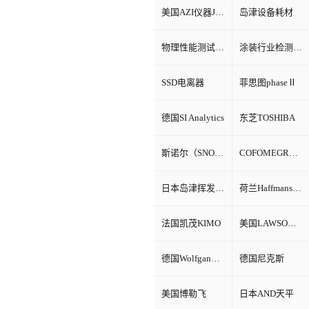
美国AZI仪器Jerome环境检测仪器
岛津设备耗材
物理性能测试仪器
涂装行业检测设备
SSD电离器
菲思图phaseⅡ
德国SI Analytics
东芝TOSHIBA
斯诺尔（SNOL）
COFOMEGRA盐雾腐蚀试验箱
日本岛津挥发性有机物VOC检测
荷兰Haffmans（哈夫曼）
法国凯茂KIMO
美国LAWSON劳森海默菲尔
德国Wolfgang Warmbier
德国尼克斯
美国博勒飞
日本AND天平