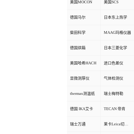
美国MOCON
美国SCS
德国马尔
日本东上热学
柴田科学
MAAG玛格仪器
德国烘箱
日本三菱化学
美国哈希HACH
进口色差仪
显微测厚仪
气体检测仪
thermax测温纸
瑞士梅特勒
德国 IKA艾卡
TECAN 帝肯
瑞士万通
莱卡Leica切片机和显微镜