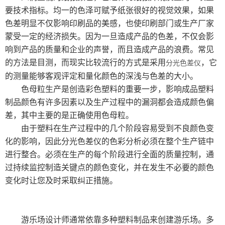
试剂胶水耗材
要技术指标。均一的色泽可赋予纸张很好的视觉效果，如果
色差明显不仅影响印刷品的美感，也使印刷部门或生产厂家
美国TPS
蒙受一定的经济损失。因为一旦造成产品的色差，不仅会影
响到产品的质量和企业的声誉，而且造成产品的浪费。常见
日本爱泰克（ETAC）
的方法是目测，而现实比较流行的方式是采用
，它
分光色差仪
的测量能够客观评定和量化颜色的深浅与色差的大小。
英国ELGA超纯水机
色母粒生产是创造彩色塑料的重要一步，影响成品塑料
美国MOCON
制品颜色有许多因素以及生产过程中的漏洞都会造成颜色偏
差，其中主要的是正确使用色母粒。
美国SCS
由于塑料在生产过程中的几个阶段容易受到不良颜色变
化的影响，因此分光色差仪的色彩分析必须在整个生产链中
德国马尔
进行整合。必须在生产的每个阶段进行全面的质量控制，通
过持续监控制造关键点的颜色变化，并在发生不必要的颜色
日本东上热学
变化时让您及时采取纠正措施。
柴田科学
游乐场设计师通常依靠多种塑料制品来创建游乐场。多
MAAG玛格仪器