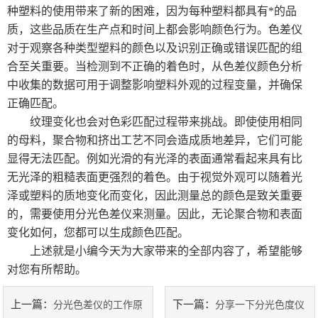
种塑料的使用带来了新的困难，因为每种塑料都具有*的品
质，这些品质在生产点和时间上都会影响颜色行为。色差仪
德国烘箱
对于观察各种类型塑料的颜色以及识别正确或错误匹配的组
日本三菱化学
合至关重要。当检测到不正确的着色时，从色差仪颜色分析
中收集的数据可用于调整影响塑料外观的过程变量，并确保
美国哈希HACH
正确匹配。
纹理变化也会对色彩匹配过程带来挑战。即使使用相同
进口色差仪
的母料，聚合物和挤出工艺不同会造成质地差异，它们可能
显得无法匹配。例如光滑的有光泽的表面通常看起来具有比
显微测厚仪
无光泽的粗糙表面更强烈的着色。由于视觉外观可以随着光
泽或塑料的质地变化而变化，因此测量总的颜色是致关重要
气体检测仪
的，需要使用分光色差仪来测量。因此，无论聚合物和表面
变化如何，您都可以生成颜色匹配。
thermax测温纸
上述就是小编今天为大家带来的全部内容了，希望能够
瑞士梅特勒
对您有所帮助。
德国 IKA艾卡
上一篇：
下一篇：
分光色差仪的工作原
分享一下分光色度仪