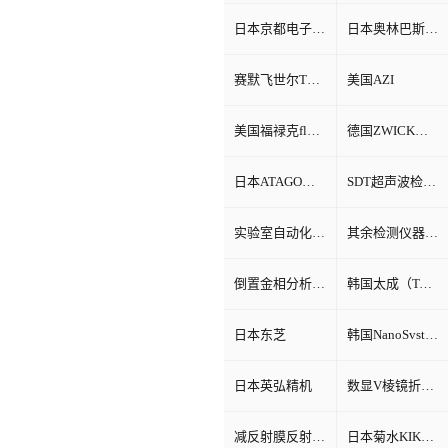
日本京都电子KEM
日本奥林巴斯Olympus
赛默飞世尔Thermo Fisher
美国AZI
美国福禄克fluke
德国ZWICK兹韦克
日本ATAGO（爱宕）折光仪
SDT超声波检测仪
实验室自动化系统
其余检测仪器设备
倒置金相分析显微镜
韩国太成（TAE SUNG）
日本东芝
韩国NanoSvstem
日本英弘精机
数显V棱镜折射率测试仪
减反射膜反射比智能测试仪
日本菊水KIKUSUI