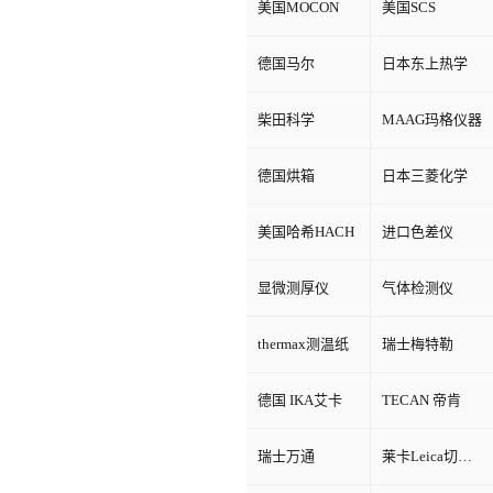
美国MOCON
美国SCS
德国马尔
日本东上热学
柴田科学
MAAG玛格仪器
德国烘箱
日本三菱化学
美国哈希HACH
进口色差仪
显微测厚仪
气体检测仪
thermax测温纸
瑞士梅特勒
德国 IKA艾卡
TECAN 帝肯
瑞士万通
莱卡Leica切片机和显微镜