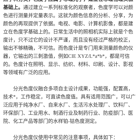
试剂胶水耗材
基础上。
通过建立一系列标准化的观察者，色度学可以对颜
色进行测量并定量表示。这就为颜色信息的分析、分享，为
美国TPS
颜色的再现提供了依据。电视、电影、计算机影像，都是建
立在色度学基础上的。日常生活中的照相机实际上就是个色
日本爱泰克（ETAC）
度计，只不过它的设计不严谨，而且没有经过严格的校正，
输出不够精确，不可信。而色度计是专门用来测量颜色的仪
英国ELGA超纯水机
器，它输出的三刺激值，例如CIE XYZ/L*a*b*，都是可信
美国MOCON
的。色度计在照明、显示、纺织、材料、印刷、设计、影视
等领域有广泛的应用。
美国SCS
分光色度仪融合多项自主设计成果，功能强，配置高，
德国马尔
技术*，工作稳定，可直读色度值。具有适用范围广，可以广
泛应用于纯净水厂、自来水厂、生活污水处理厂、饮料厂、
日本东上热学
环保部门、工业用水、制酒行业及制药行业、防疫部门、医
院、化工产品等部门的水样铂-钴色度测定。
柴田科学
分光色度仪使用中常见的注意事项，具体如下：
MAAG玛格仪器