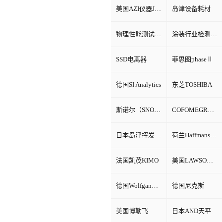
美国AZI仪器Jerome环境检测仪器
岛津设备耗材
物理性能测试仪器
涂装行业检测设备
SSD电离器
菲思图phaseⅡ
德国SI Analytics
东芝TOSHIBA
斯诺尔（SNOL）
COFOMEGRA盐雾腐蚀试验箱
日本岛津挥发性有机物VOC检测
荷兰Haffmans（哈夫曼）
法国凯茂KIMO
美国LAWSON劳森海默菲尔
德国Wolfgang Warmbier
德国尼克斯
美国博勒飞
日本AND天平