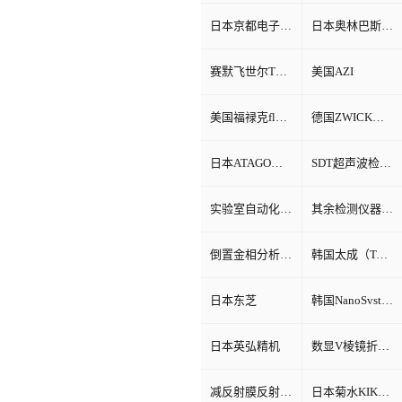
日本京都电子KEM
日本奥林巴斯Olympus
赛默飞世尔Thermo Fisher
美国AZI
美国福禄克fluke
德国ZWICK兹韦克
日本ATAGO（爱宕）折光仪
SDT超声波检测仪
实验室自动化系统
其余检测仪器设备
倒置金相分析显微镜
韩国太成（TAE SUNG）
日本东芝
韩国NanoSvstem
日本英弘精机
数显V棱镜折射率测试仪
减反射膜反射比智能测试仪
日本菊水KIKUSUI