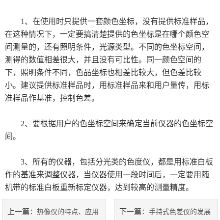
德国烘箱
1、在使用时只提供一套颜色坐标，没有提供标准样品，
在这种情况下，一定要搞清楚提供的色坐标是在哪个颜色空
日本三菱化学
间测量的，还有照明条件，光源类型。不同的色坐标空间，
测得的数值相差很大，并且没有可比性。同一颜色空间的
美国哈希HACH
下，照明条件不同，色品坐标也相差比较大，但色差比较
小。建议提供标准样品时，用标准样品来和用户量传，用标
进口色差仪
准样品作基准，控制色差。
显微测厚仪
2、要根据用户的色坐标空间来确定当前仪器的色坐标空
间。
气体检测仪
3、所有的仪器，包括分光类的色度仪，都是用标准白板
thermax测温纸
作的基准来调整仪器，当仪器使用一段时间后，一定要用随
瑞士梅特勒
机带的标准白板重新标定仪器，达到较高的测量精度。
德国 IKA艾卡
上一篇：
下一篇：
热像仪的特点、应用
手持式色差仪的发展