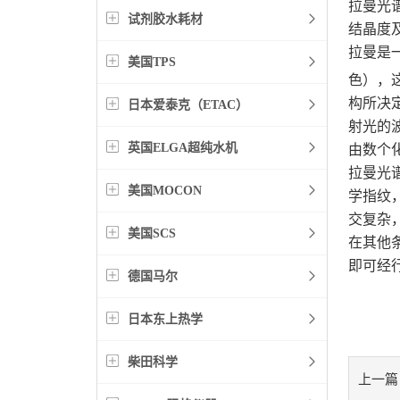
拉曼光
试剂胶水耗材
结晶度
拉曼是
美国TPS
色），
构所决
日本爱泰克（ETAC）
射光的波
英国ELGA超纯水机
由数个
拉曼光
美国MOCON
学指纹
交复杂
美国SCS
在其他
即可经
德国马尔
日本东上热学
柴田科学
上一篇