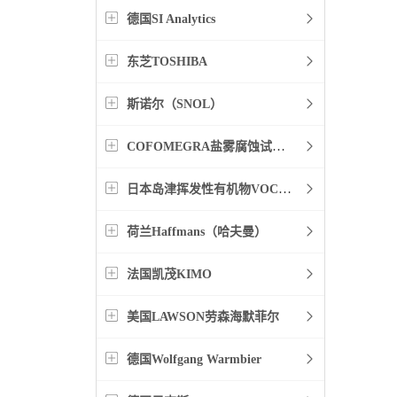
德国SI Analytics
东芝TOSHIBA
斯诺尔（SNOL）
COFOMEGRA盐雾腐蚀试验箱
日本岛津挥发性有机物VOC检测
荷兰Haffmans（哈夫曼）
法国凯茂KIMO
美国LAWSON劳森海默菲尔
德国Wolfgang Warmbier