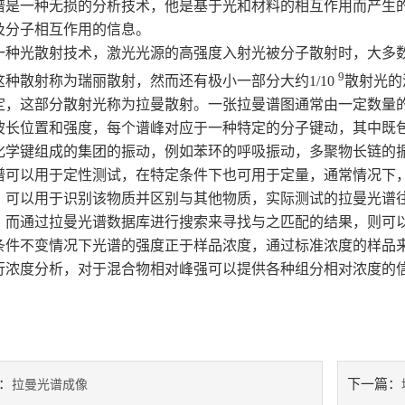
谱是一种无损的分析技术，他是基于光和材料的相互作用而产生
及分子相互作用的信息。
一种光散射技术，激光光源的高强度入射光被分子散射时，大多
9
这种散射称为瑞丽散射，然而还有极小一部分大约1/10
散射光的
定，这部分散射光称为拉曼散射。一张拉曼谱图通常由一定数量
长位置和强度，每个谱峰对应于一种特定的分子键动，其中既包括单一的化
化学键组成的集团的振动，例如苯环的呼吸振动，多聚物长链的
谱可以用于定性测试，在特定条件下也可用于定量，通常情况下
，可以用于识别该物质并区别与其他物质，实际测试的拉曼光谱
，而通过拉曼光谱数据库进行搜索来寻找与之匹配的结果，则可
条件不变情况下光谱的强度正于样品浓度，通过标准浓度的样品
行浓度分析，对于混合物相对峰强可以提供各种组分相对浓度的
：
下一篇：
拉曼光谱成像