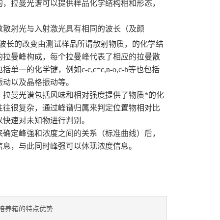
的，拉曼光谱可以提供样品化学结构相和形态，
数散射光与入射激光具有相同的波长（及颜
波长的改变由测试样品所谓散射物质，的化学结
的拉曼峰构成，每个拉曼峰代表了相应的拉曼散
学键，例如c-c,c=c,n-o,c-h等也包括
振动以及晶格振动等。
，拉曼光谱包括风味和相对强度提供了物质*的化
往往很复杂，通过峰谱归属来判定位置物相对比
以快速对未知物进行判别。
来确定峰强和浓度之间的关系（标准曲线）后，
信息，与此同时峰强可以体现浓度信息。
培养箱的特点优势