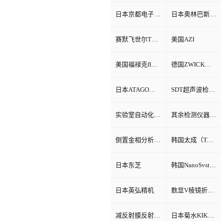
日本京都电子KEM
日本奥林巴斯Olympus
赛默飞世尔Thermo Fisher
美国AZI
美国福禄克fluke
德国ZWICK兹韦克
日本ATAGO（爱宕）折光仪
SDT超声波检测仪
实验室自动化系统
其余检测仪器设备
倒置金相分析显微镜
韩国太成（TAE SUNG）
日本东芝
韩国NanoSvstem
日本英弘精机
数显V棱镜折射率测试仪
减反射膜反射比智能测试仪
日本菊水KIKUSUI