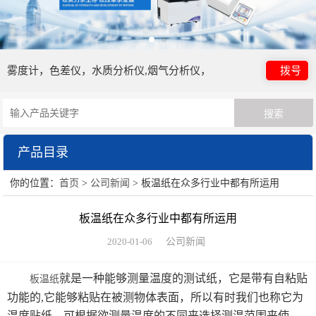
雾度计，色差仪，水质分析仪,烟气分析仪，
拨号
产品目录
你的位置：
首页
>
公司新闻
> 板温纸在众多行业中都有所运用
日本电色仪器
板温纸在众多行业中都有所运用
HORIBA（过程&环境）
2020-01-06
公司新闻
眼镜检测设备
就是一种能够测量温度的测试纸，它是带有自粘贴
板温纸
HORIBA（理科学）
功能的,它能够粘贴在被测物体表面，所以有时我们也称它为
温度贴纸。可根据欲测量温度的不同来选择测温范围来使