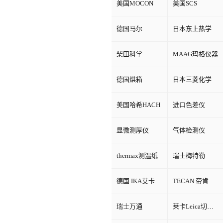
美国MOCON
美国SCS
德国马尔
日本东上热学
柴田科学
MAAG玛格仪器
德国烘箱
日本三菱化学
美国哈希HACH
进口色差仪
显微测厚仪
气体检测仪
thermax测温纸
瑞士梅特勒
德国 IKA艾卡
TECAN 帝肯
瑞士万通
莱卡Leica切片机和显微镜