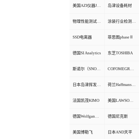
美国AZI仪器Jerome环境检测仪器
岛津设备耗材
物理性能测试仪器
涂装行业检测设备
SSD电离器
菲思图phaseⅡ
德国SI Analytics
东芝TOSHIBA
斯诺尔（SNOL）
COFOMEGRA盐雾腐蚀试验箱
日本岛津挥发性有机物VOC检测
荷兰Haffmans（哈夫曼）
法国凯茂KIMO
美国LAWSON劳森海默菲尔
德国Wolfgang Warmbier
德国尼克斯
美国博勒飞
日本AND天平