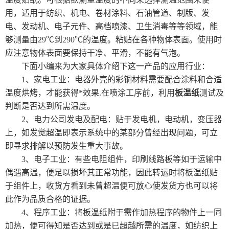
试剂胶水耗材
用，适用于纺织、机电、卷材涂料、石油管道、制版、发
电、发动机、电子元件、高档喷漆、卫生消毒等等领域，能
美国TPS
够测量由29℃到290℃的温度。粘贴在各种物体表面。使用时
应注意物体表面要保持干净、平滑，不能有气泡。
日本爱泰克（ETAC）
下面小编来为大家具体介绍下这一产品的应用行业：
英国ELGA超纯水机
1、家电工业：电器外壳的彩铜材料需要配合涂料和合适
温度烘烤，才能获得*效果.在喷涂工序前，利用
板温纸
测试及
美国MOCON
判断是否达到所需温度。
2、电力公司发电及配电：贴于发电机，电动机，变压器
美国SCS
上，如发觉超温即表示系统中的某部分曾经出现问题，可立
即寻求排解以预防发生重大事故。
德国马尔
3、电子工业：有些电阻组件，印刷线路板等如于运输中
偶遇高温，便足以损坏其正常功能，因此转运时将板温纸贴
日本东上热学
于组件上，收货方看到未曾超温便可放心使发货方也可以将
此作为品质合格的证据。
柴田科学
4、程序工业：将板温纸附于需作加热程序的物件上一同
加热，便可得知是否达到或是已超越所需的温度，如纺织上
MAAG玛格仪器