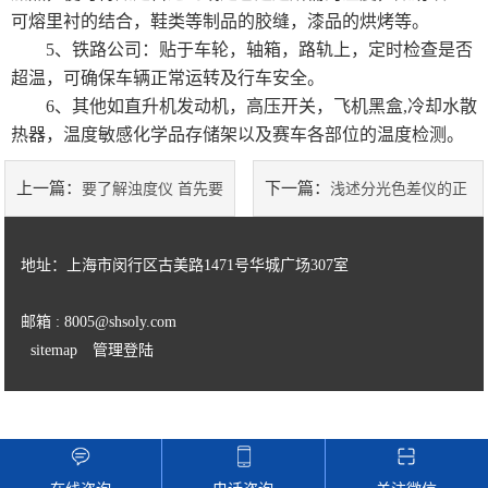
可熔里衬的结合，鞋类等制品的胶缝，漆品的烘烤等。
德国烘箱
5、铁路公司：贴于车轮，轴箱，路轨上，定时检查是否
超温，可确保车辆正常运转及行车安全。
日本三菱化学
6、其他如直升机发动机，高压开关，飞机黑盒,冷却水散
热器，温度敏感化学品存储架以及赛车各部位的温度检测。
美国哈希HACH
上一篇：
下一篇：
要了解浊度仪 首先要
浅述分光色差仪的正
进口色差仪
了解浑浊度的概念
确使用步骤
显微测厚仪
地址：上海市闵行区古美路1471号华城广场307室
气体检测仪
邮箱 : 8005@shsoly.com
sitemap
管理登陆
thermax测温纸
瑞士梅特勒
德国 IKA艾卡