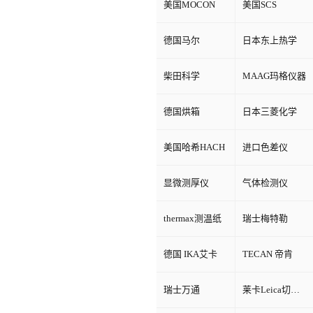
美国MOCON
美国SCS
德国马尔
日本东上热学
柴田科学
MAAG玛格仪器
德国烘箱
日本三菱化学
美国哈希HACH
进口色差仪
显微测厚仪
气体检测仪
thermax测温纸
瑞士梅特勒
德国 IKA艾卡
TECAN 帝肯
瑞士万通
莱卡Leica切片机和显微镜