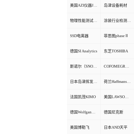
美国AZI仪器Jerome环境检测仪器
岛津设备耗材
物理性能测试仪器
涂装行业检测设备
SSD电离器
菲思图phaseⅡ
德国SI Analytics
东芝TOSHIBA
斯诺尔（SNOL）
COFOMEGRA盐雾腐蚀试验箱
日本岛津挥发性有机物VOC检测
荷兰Haffmans（哈夫曼）
法国凯茂KIMO
美国LAWSON劳森海默菲尔
德国Wolfgang Warmbier
德国尼克斯
美国博勒飞
日本AND天平