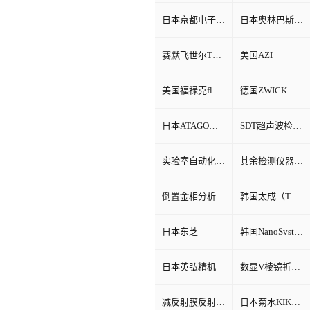
日本京都电子KEM
日本奥林巴斯Olympus
赛默飞世尔Thermo Fisher
美国AZI
美国福禄克fluke
德国ZWICK兹韦克
日本ATAGO（爱宕）折光仪
SDT超声波检测仪
实验室自动化系统
其余检测仪器设备
倒置金相分析显微镜
韩国太成（TAE SUNG）
日本东芝
韩国NanoSvstem
日本英弘精机
数显V棱镜折射率测试仪
减反射膜反射比智能测试仪
日本菊水KIKUSUI