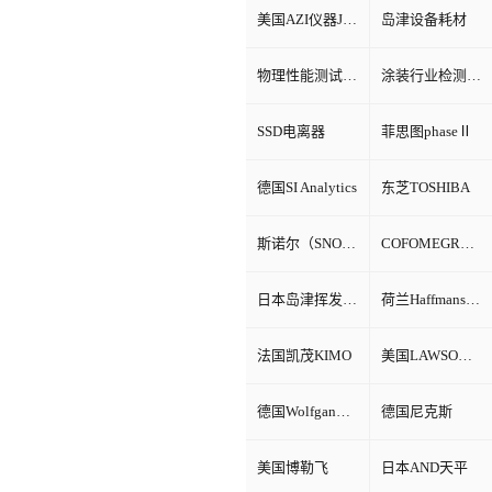
美国AZI仪器Jerome环境检测仪器
岛津设备耗材
物理性能测试仪器
涂装行业检测设备
SSD电离器
菲思图phaseⅡ
德国SI Analytics
东芝TOSHIBA
斯诺尔（SNOL）
COFOMEGRA盐雾腐蚀试验箱
日本岛津挥发性有机物VOC检测
荷兰Haffmans（哈夫曼）
法国凯茂KIMO
美国LAWSON劳森海默菲尔
德国Wolfgang Warmbier
德国尼克斯
美国博勒飞
日本AND天平