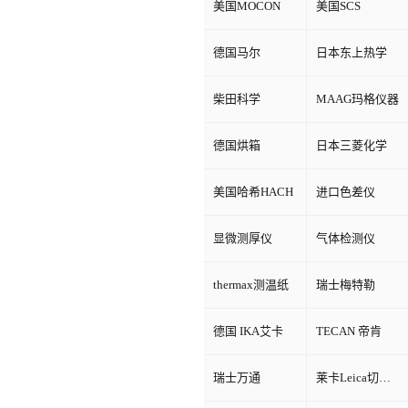
美国MOCON
美国SCS
德国马尔
日本东上热学
柴田科学
MAAG玛格仪器
德国烘箱
日本三菱化学
美国哈希HACH
进口色差仪
显微测厚仪
气体检测仪
thermax测温纸
瑞士梅特勒
德国 IKA艾卡
TECAN 帝肯
瑞士万通
莱卡Leica切片机和显微镜