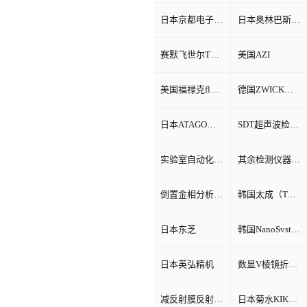
日本京都电子KEM
日本奥林巴斯Olympus
赛默飞世尔Thermo Fisher
美国AZI
美国福禄克fluke
德国ZWICK兹韦克
日本ATAGO（爱宕）折光仪
SDT超声波检测仪
实验室自动化系统
其余检测仪器设备
倒置金相分析显微镜
韩国太成（TAE SUNG）
日本东芝
韩国NanoSvstem
日本英弘精机
数显V棱镜折射率测试仪
减反射膜反射比智能测试仪
日本菊水KIKUSUI